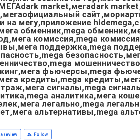
,МЕГАdark market,мегаdark mark
,мегаофициальный сайт,мориарти
и на мегу,приложение hidemega,
,мега обменник,mega обменник,м
од,мега комиссия,mega комисси
ывы,мега поддержка,mega подде
опасность,mega безопасность,ме
енничество,mega мошенничество,
йкинг,мега фьючерсы,mega фьюч
,мега кредиты,mega кредиты,мег
итраж,мега сигналы,mega сигнал
литика,mega аналитика,мега кош
лек,мега легально,mega легальн
рет,мега альтернативы,mega аль
a review
Follow