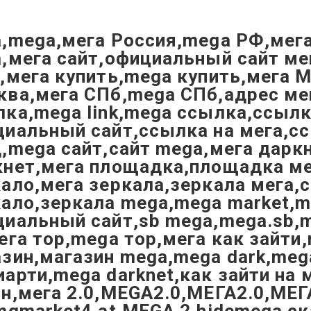
,mega,мега Россия,mega РФ,мега
а,мега сайт,официальный сайт м
,мега купить,mega купить,мега 
ква,мега СПб,mega СПб,адрес ме
ка,mega link,mega ссылка,ссыл
иальный сайт,ссылка на мега,сс
,mega сайт,сайт mega,мега дарк
кнет,мега площадка,площадка ме
ало,мега зеркала,зеркала мега,
кало,зеркала mega,mega market,
циальный сайт,sb mega,mega.sb,
ега тор,mega тор,мега как зайти
зин,магазин mega,mega dark,meg
арти,mega darknet,как зайти на 
он,мега 2.0,MEGA2.0,МЕГА2.0,МЕ