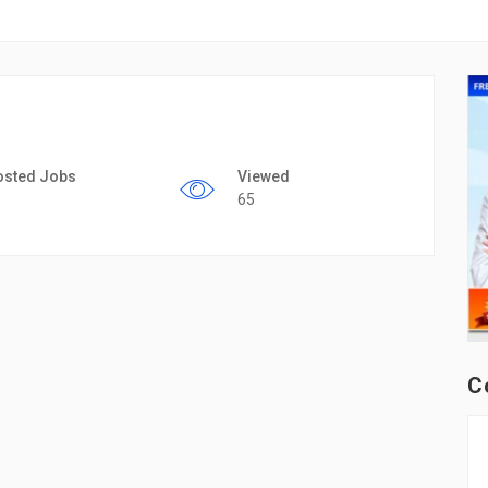
osted Jobs
Viewed
65
C