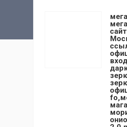
мега
мег
сайт
Мос
ссыл
офиц
вход
дар
зерк
зер
офи
fo,м
мага
мори
они