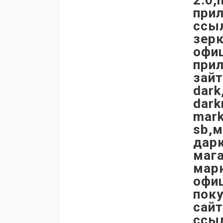
2.0,
прил
ссыл
зер
офи
при
зайт
dark
dark
mark
sb,м
дар
мага
мар
офи
пок
сайт
ссыл