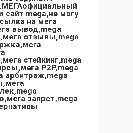
et,МЕГАофициальный
 сайт mega,не могу
ссылка на мега
ега вывод,mega
я,мега отзывы,mega
ржка,мега
га
мега стейкинг,mega
ерсы,мега P2P,mega
а арбитраж,mega
ы,мега
елек,mega
о,мега запрет,mega
тернативы