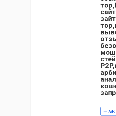
тор
сайт
зайт
тор
выв
отз
без
мош
сте
P2P
арб
ана
коше
зап
Add 