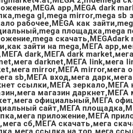
mgmarket4.at,MEGA 2,hidemega с
ожение,MEGA app,MEGA dark mark
ка,mega gl,mega mirror,mega sb 
кало рабочее,MEGA как зайти,me
циальный,mega площадка,mega п
ложение,mega скачать,MEGAdark 
и,как зайти на mega,МЕГА app,ме
,МЕГА dark,МЕГА dark market,мег
net,мега darknet,МЕГА link,мега l
et,мега mirror,МЕГА mirror,мега 
ега sb,МЕГА вход,мега дарк,мега
кнет ссылки,МЕГА зеркало,МЕГА 
зин,мега магазин даркнет,МЕГА 
кет,мега официальный,МЕГА офи
циальный сайт,МЕГА площадка,М
упка,мега приложение,МЕГА прил
,мега сб,МЕГА скачать,мега ска
ка,мега ссылка на тор,мега ссы