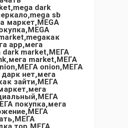
качать
et,mega dark
зеркало,mega sb
ga маркет,MEGA
окупка,MEGA
market,megaкак
га app,мега
а dark market,МЕГА
ink,мега market,МЕГА
onion,МЕГА onion,МЕГА
 дарк нет,мега
как зайти,МЕГА
маркет,мега
циальный,МЕГА
ЕГА покупка,мега
ожение,МЕГА
чать,МЕГА
лка тор,МЕГА