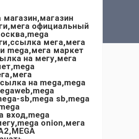
 магазин,магазин
еги,мега официальный
Москва,mega
ги,ссылка мега,мега
ки mega,мега маркет
ылка на мегу,мега
нет,mega
га,мега
ссылка на mega,mega
megaweb,mega
mega-sb,mega sb,mega
,mega
a вход,mega
мегу,mega onion,мега
ГА2,MEGA