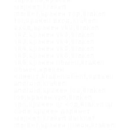
маркет,kraken
market,кракен тор,kraken
tor,кракен вход,kraken
вход,кракен vk2,kraken
vk2,кракен vk3,kraken
vk3,кракен vk4,kraken
vk4,кракен vk5,kraken
vk5,кракен vk6,kraken
vk6,кракен обмен,kraken
обмен,кракен
клиент,kraken client,кракен
android,kraken
android,кракен ios,kraken
ios,кракен vpn,kraken
vpn,кракен qr код,kraken qr
code,кракен даркнет
маркет,kraken darknet
market,кракен онион,kraken