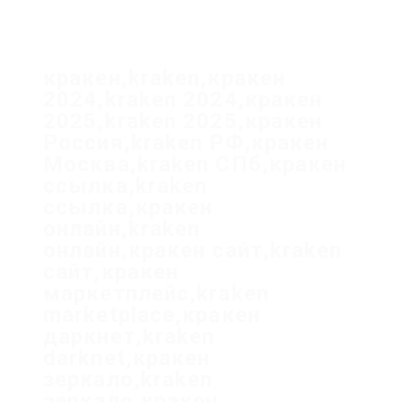
кракен,kraken,кракен
2024,kraken 2024,кракен
2025,kraken 2025,кракен
Россия,kraken РФ,кракен
Москва,kraken СПб,кракен
ссылка,kraken
ссылка,кракен
онлайн,kraken
онлайн,кракен сайт,kraken
сайт,кракен
маркетплейс,kraken
marketplace,кракен
даркнет,kraken
darknet,кракен
зеркало,kraken
зеркало,кракен