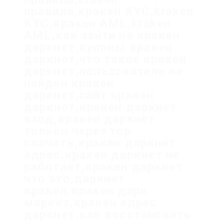
правила,кракен KYC,kraken
KYC,кракен AML,kraken
AML,как зайти на кракен
даркнет,купоны кракен
даркнет,что такое кракен
даркнет,пользователь не
найден кракен
даркнет,сайт кракен
даркнет,кракен даркнет
вход,кракен даркнет
только через тор
скачать,кракен даркнет
адрес,кракен даркнет не
работает,кракен даркнет
что это,даркнет
кракен,кракен дарк
маркет,кракен адрес
даркнет,как восстановить