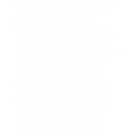
кракен и даркнет,кракен
даркнет купон,кракен
даркнет кто
владелец,кракен даркнет
кьюар код,кракен даркнет
qr код,кто создал кракен
даркнет,как войти в кракен
даркнет,как попасть на
кракен даркнет,кракен
даркнет лого,кракен
даркнет логотип,кракен
даркнет москва,кракен
даркнет маркет только
через тор,кракен даркнет
маркет скачать,магазин
кракен даркнет,маркет
кракен даркнет,кракен
маркет даркнет только