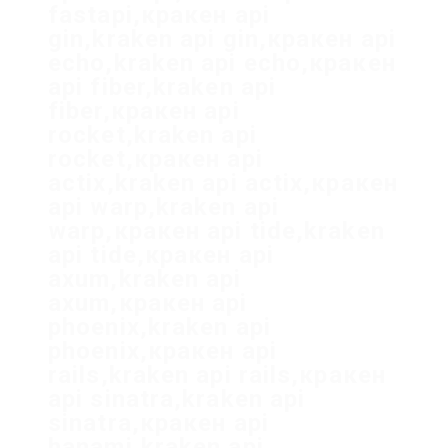
fastapi,кракен api
gin,kraken api gin,кракен api
echo,kraken api echo,кракен
api fiber,kraken api
fiber,кракен api
rocket,kraken api
rocket,кракен api
actix,kraken api actix,кракен
api warp,kraken api
warp,кракен api tide,kraken
api tide,кракен api
axum,kraken api
axum,кракен api
phoenix,kraken api
phoenix,кракен api
rails,kraken api rails,кракен
api sinatra,kraken api
sinatra,кракен api
hanami,kraken api