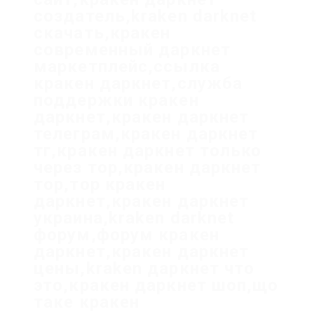
создатель,kraken darknet
скачать,кракен
современный даркнет
маркетплейс,ссылка
кракен даркнет,служба
поддержки кракен
даркнет,кракен даркнет
телеграм,кракен даркнет
тг,кракен даркнет только
через тор,кракен даркнет
тор,тор кракен
даркнет,кракен даркнет
украина,kraken darknet
форум,форум кракен
даркнет,кракен даркнет
цены,kraken даркнет что
это,кракен даркнет шоп,що
таке кракен