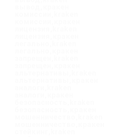
вывод,кракен
комиссии,kraken
комиссии,кракен
лицензия,kraken
лицензия,кракен
легально,kraken
легально,кракен
запрещен,kraken
запрещен,кракен
альтернативы,kraken
альтернативы,кракен
аналоги,kraken
аналоги,кракен
безопасность,kraken
безопасность,кракен
мошенничество,kraken
мошенничество,кракен
стейкинг,kraken