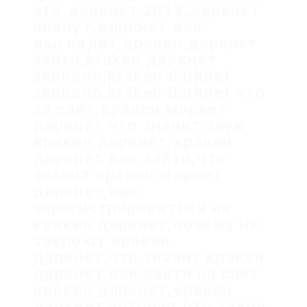
это,даркнет 2018,даркнет
апвоут,даркнет как
выглядит,кракен даркнет
зайти,kraken даркнет
зеркало,kraken darknet
зеркало,kraken darknet что
за сайт,кракен маркет
даркнет что значит,звук
кракен даркнет,кракен
даркнет как зайти,что
значит кракен маркет
даркнет,как
зарегистрироваться на
кракен даркнет,почему не
закроют кракен
даркнет,что значит кракен
даркнет,как зайти на сайт
кракен даркнет,кракен
даркнет история,что такое