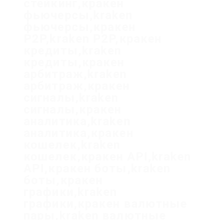
стейкинг,кракен
фьючерсы,kraken
фьючерсы,кракен
P2P,kraken P2P,кракен
кредиты,kraken
кредиты,кракен
арбитраж,kraken
арбитраж,кракен
сигналы,kraken
сигналы,кракен
аналитика,kraken
аналитика,кракен
кошелек,kraken
кошелек,кракен API,kraken
API,кракен боты,kraken
боты,кракен
графики,kraken
графики,кракен валютные
пары,kraken валютные