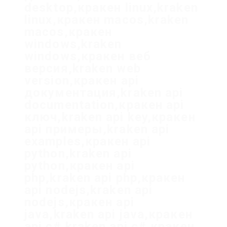
desktop,кракен linux,kraken
linux,кракен macos,kraken
macos,кракен
windows,kraken
windows,кракен веб
версия,kraken web
version,кракен api
документация,kraken api
documentation,кракен api
ключ,kraken api key,кракен
api примеры,kraken api
examples,кракен api
python,kraken api
python,кракен api
php,kraken api php,кракен
api nodejs,kraken api
nodejs,кракен api
java,kraken api java,кракен
api c#,kraken api c#,кракен