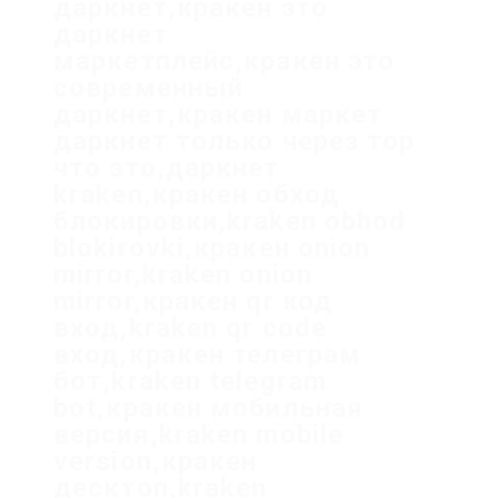
даркнет,кракен это
даркнет
маркетплейс,кракен это
современный
даркнет,кракен маркет
даркнет только через тор
что это,даркнет
kraken,кракен обход
блокировки,kraken obhod
blokirovki,кракен onion
mirror,kraken onion
mirror,кракен qr код
вход,kraken qr code
вход,кракен телеграм
бот,kraken telegram
bot,кракен мобильная
версия,kraken mobile
version,кракен
десктоп,kraken