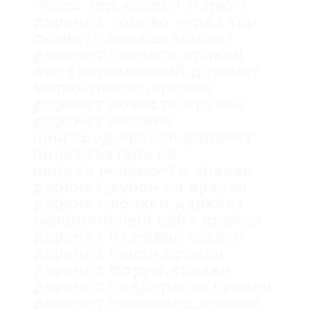
через тор,кракен маркет
даркнет только через тор
скачать,кракен маркет
даркнет скачать,кракен
это современный даркнет
маркетплейс,кракен
даркнет новости,кракен
даркнет нижний
новгород,кракен даркнет
пользователь не
найден,нейросеть кракен
даркнет,купон на кракен
даркнет,кракен даркнет
официальный сайт,кракен
даркнет отзывы,кракен
даркнет онион,кракен
даркнет форум,кракен
даркнет поддержка,кракен
даркнет промокод,кракен