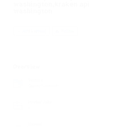
washington,kraken api
washington
Add a review
Follow
Overview
Sectors
Quality Controller
Posted Jobs
0
Viewed