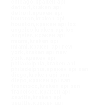
chicago,кракен api
detroit,kraken api
detroit,кракен api
houston,kraken api
houston,кракен api los
angeles,kraken api los
angeles,кракен api
miami,kraken api
miami,кракен api new
york,kraken api new
york,кракен api
philadelphia,kraken api
philadelphia,кракен api san
diego,kraken api san
diego,кракен api san
francisco,kraken api san
francisco,кракен api
seattle,kraken api
seattle,кракен api