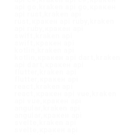
api go,kraken api go,кракен
api rust,kraken api
rust,кракен api ruby,kraken
api ruby,кракен api
swift,kraken api
swift,кракен api
kotlin,kraken api
kotlin,кракен api dart,kraken
api dart,кракен api
flutter,kraken api
flutter,кракен api
react,kraken api
react,кракен api vue,kraken
api vue,кракен api
angular,kraken api
angular,кракен api
svelte,kraken api
svelte,кракен api