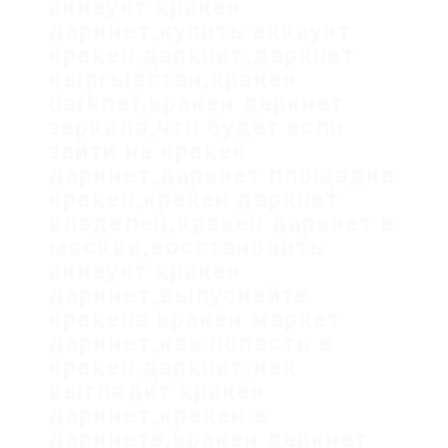
аккаунт кракен
даркнет,купить аккаунт
кракен даркнет,даркнет
кыргызстан,кракен
darknet,кракен даркнет
зеркало,что будет если
зайти на кракен
даркнет,даркнет площадка
кракен,кракен даркнет
владелец,кракен даркнет в
москве,восстановить
аккаунт кракен
даркнет,выпускайте
кракена кракен маркет
даркнет,как попасть в
кракен даркнет,как
выглядит кракен
даркнет,кракен в
даркнете,кракен даркнет