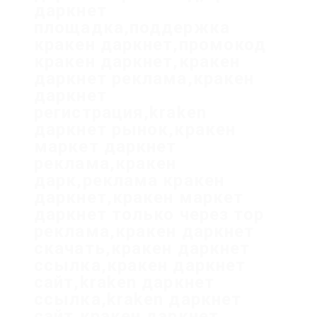
даркнет
площадка,поддержка
кракен даркнет,промокод
кракен даркнет,кракен
даркнет реклама,кракен
даркнет
регистрация,kraken
даркнет рынок,кракен
маркет даркнет
реклама,кракен
дарк,реклама кракен
даркнет,кракен маркет
даркнет только через тор
реклама,кракен даркнет
скачать,кракен даркнет
ссылка,кракен даркнет
сайт,kraken даркнет
ссылка,kraken даркнет
сайт,кракен даркнет