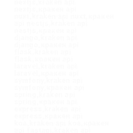
nextjs,kraken api
nextjs,кракен api
nuxt,kraken api nuxt,кракен
api nestjs,kraken api
nestjs,кракен api
django,kraken api
django,кракен api
flask,kraken api
flask,кракен api
laravel,kraken api
laravel,кракен api
symfony,kraken api
symfony,кракен api
spring,kraken api
spring,кракен api
express,kraken api
express,кракен api
koa,kraken api koa,кракен
api fastapi,kraken api