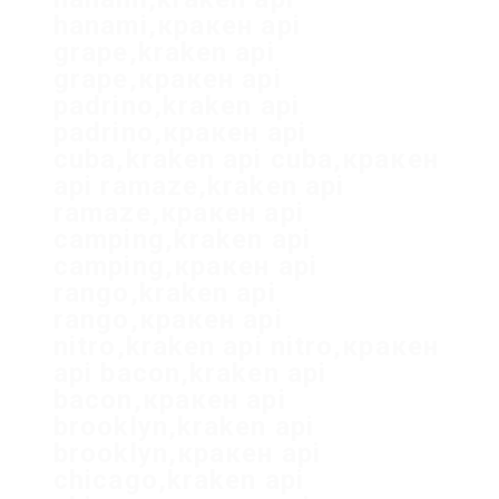
hanami,кракен api
grape,kraken api
grape,кракен api
padrino,kraken api
padrino,кракен api
cuba,kraken api cuba,кракен
api ramaze,kraken api
ramaze,кракен api
camping,kraken api
camping,кракен api
rango,kraken api
rango,кракен api
nitro,kraken api nitro,кракен
api bacon,kraken api
bacon,кракен api
brooklyn,kraken api
brooklyn,кракен api
chicago,kraken api