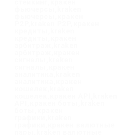
стейкинг,кракен
фьючерсы,kraken
фьючерсы,кракен
P2P,kraken P2P,кракен
кредиты,kraken
кредиты,кракен
арбитраж,kraken
арбитраж,кракен
сигналы,kraken
сигналы,кракен
аналитика,kraken
аналитика,кракен
кошелек,kraken
кошелек,кракен API,kraken
API,кракен боты,kraken
боты,кракен
графики,kraken
графики,кракен валютные
пары,kraken валютные