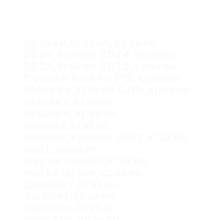
кракен,kraken,кракен
2024,kraken 2024,кракен
2025,kraken 2025,кракен
Россия,kraken РФ,кракен
Москва,kraken СПб,кракен
ссылка,kraken
ссылка,кракен
онлайн,kraken
онлайн,кракен сайт,kraken
сайт,кракен
маркетплейс,kraken
marketplace,кракен
даркнет,kraken
darknet,кракен
зеркало,kraken
зеркало,кракен