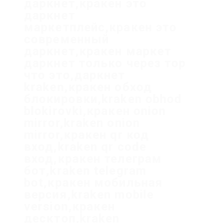
даркнет,кракен это
даркнет
маркетплейс,кракен это
современный
даркнет,кракен маркет
даркнет только через тор
что это,даркнет
kraken,кракен обход
блокировки,kraken obhod
blokirovki,кракен onion
mirror,kraken onion
mirror,кракен qr код
вход,kraken qr code
вход,кракен телеграм
бот,kraken telegram
bot,кракен мобильная
версия,kraken mobile
version,кракен
десктоп,kraken