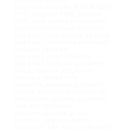
правила,кракен KYC,kraken
KYC,кракен AML,kraken
AML,как зайти на кракен
даркнет,купоны кракен
даркнет,что такое кракен
даркнет,пользователь не
найден кракен
даркнет,сайт кракен
даркнет,кракен даркнет
вход,кракен даркнет
только через тор
скачать,кракен даркнет
адрес,кракен даркнет не
работает,кракен даркнет
что это,даркнет
кракен,кракен дарк
маркет,кракен адрес
даркнет,как восстановить