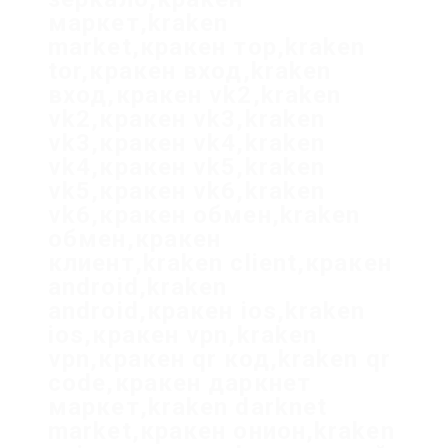
маркет,kraken
market,кракен тор,kraken
tor,кракен вход,kraken
вход,кракен vk2,kraken
vk2,кракен vk3,kraken
vk3,кракен vk4,kraken
vk4,кракен vk5,kraken
vk5,кракен vk6,kraken
vk6,кракен обмен,kraken
обмен,кракен
клиент,kraken client,кракен
android,kraken
android,кракен ios,kraken
ios,кракен vpn,kraken
vpn,кракен qr код,kraken qr
code,кракен даркнет
маркет,kraken darknet
market,кракен онион,kraken