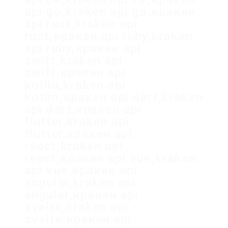
api go,kraken api go,кракен
api rust,kraken api
rust,кракен api ruby,kraken
api ruby,кракен api
swift,kraken api
swift,кракен api
kotlin,kraken api
kotlin,кракен api dart,kraken
api dart,кракен api
flutter,kraken api
flutter,кракен api
react,kraken api
react,кракен api vue,kraken
api vue,кракен api
angular,kraken api
angular,кракен api
svelte,kraken api
svelte,кракен api