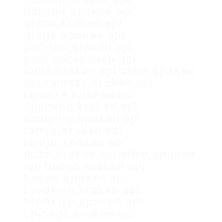
hanami,кракен api
grape,kraken api
grape,кракен api
padrino,kraken api
padrino,кракен api
cuba,kraken api cuba,кракен
api ramaze,kraken api
ramaze,кракен api
camping,kraken api
camping,кракен api
rango,kraken api
rango,кракен api
nitro,kraken api nitro,кракен
api bacon,kraken api
bacon,кракен api
brooklyn,kraken api
brooklyn,кракен api
chicago,kraken api