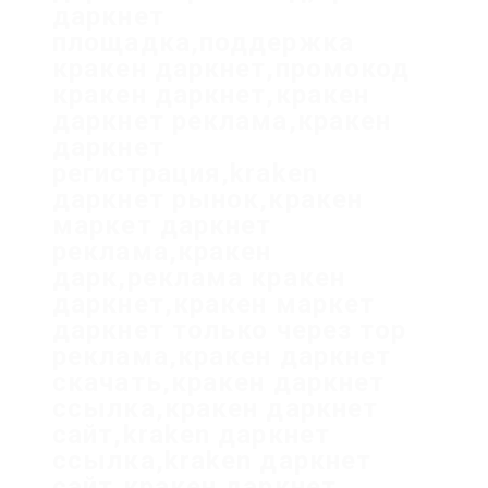
даркнет
площадка,поддержка
кракен даркнет,промокод
кракен даркнет,кракен
даркнет реклама,кракен
даркнет
регистрация,kraken
даркнет рынок,кракен
маркет даркнет
реклама,кракен
дарк,реклама кракен
даркнет,кракен маркет
даркнет только через тор
реклама,кракен даркнет
скачать,кракен даркнет
ссылка,кракен даркнет
сайт,kraken даркнет
ссылка,kraken даркнет
сайт,кракен даркнет