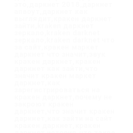
это,даркнет 2018,даркнет
апвоут,даркнет как
выглядит,кракен даркнет
зайти,kraken даркнет
зеркало,kraken darknet
зеркало,kraken darknet что
за сайт,кракен маркет
даркнет что значит,звук
кракен даркнет,кракен
даркнет как зайти,что
значит кракен маркет
даркнет,как
зарегистрироваться на
кракен даркнет,почему не
закроют кракен
даркнет,что значит кракен
даркнет,как зайти на сайт
кракен даркнет,кракен
даркнет история,что такое