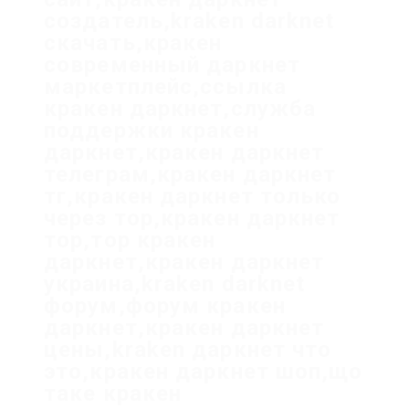
создатель,kraken darknet
скачать,кракен
современный даркнет
маркетплейс,ссылка
кракен даркнет,служба
поддержки кракен
даркнет,кракен даркнет
телеграм,кракен даркнет
тг,кракен даркнет только
через тор,кракен даркнет
тор,тор кракен
даркнет,кракен даркнет
украина,kraken darknet
форум,форум кракен
даркнет,кракен даркнет
цены,kraken даркнет что
это,кракен даркнет шоп,що
таке кракен