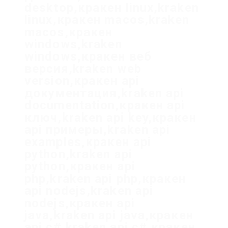
desktop,кракен linux,kraken
linux,кракен macos,kraken
macos,кракен
windows,kraken
windows,кракен веб
версия,kraken web
version,кракен api
документация,kraken api
documentation,кракен api
ключ,kraken api key,кракен
api примеры,kraken api
examples,кракен api
python,kraken api
python,кракен api
php,kraken api php,кракен
api nodejs,kraken api
nodejs,кракен api
java,kraken api java,кракен
api c#,kraken api c#,кракен