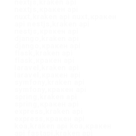
nextjs,kraken api
nextjs,кракен api
nuxt,kraken api nuxt,кракен
api nestjs,kraken api
nestjs,кракен api
django,kraken api
django,кракен api
flask,kraken api
flask,кракен api
laravel,kraken api
laravel,кракен api
symfony,kraken api
symfony,кракен api
spring,kraken api
spring,кракен api
express,kraken api
express,кракен api
koa,kraken api koa,кракен
api fastapi,kraken api