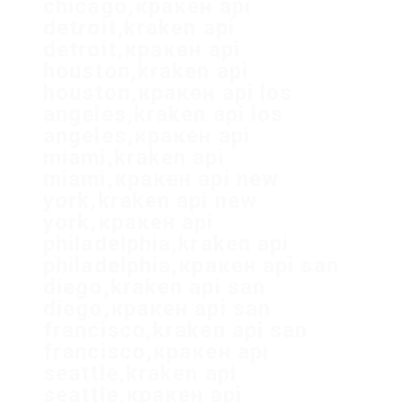
chicago,кракен api
detroit,kraken api
detroit,кракен api
houston,kraken api
houston,кракен api los
angeles,kraken api los
angeles,кракен api
miami,kraken api
miami,кракен api new
york,kraken api new
york,кракен api
philadelphia,kraken api
philadelphia,кракен api san
diego,kraken api san
diego,кракен api san
francisco,kraken api san
francisco,кракен api
seattle,kraken api
seattle,кракен api