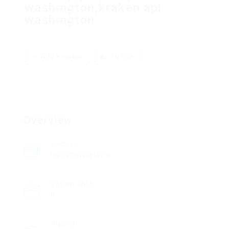
washington,kraken api
washington
Add a review
Follow
Overview
Sectors
Earthmoving Driver
Posted Jobs
0
Viewed