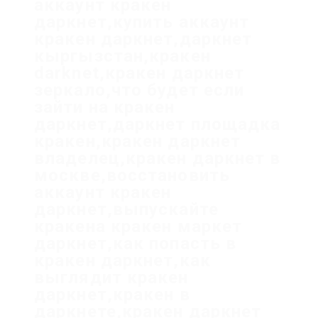
аккаунт кракен
даркнет,купить аккаунт
кракен даркнет,даркнет
кыргызстан,кракен
darknet,кракен даркнет
зеркало,что будет если
зайти на кракен
даркнет,даркнет площадка
кракен,кракен даркнет
владелец,кракен даркнет в
москве,восстановить
аккаунт кракен
даркнет,выпускайте
кракена кракен маркет
даркнет,как попасть в
кракен даркнет,как
выглядит кракен
даркнет,кракен в
даркнете,кракен даркнет