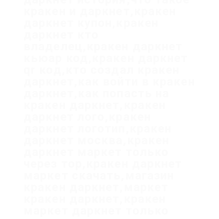
кракен и даркнет,кракен
даркнет купон,кракен
даркнет кто
владелец,кракен даркнет
кьюар код,кракен даркнет
qr код,кто создал кракен
даркнет,как войти в кракен
даркнет,как попасть на
кракен даркнет,кракен
даркнет лого,кракен
даркнет логотип,кракен
даркнет москва,кракен
даркнет маркет только
через тор,кракен даркнет
маркет скачать,магазин
кракен даркнет,маркет
кракен даркнет,кракен
маркет даркнет только