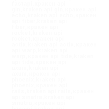
fastapi,кракен api
gin,kraken api gin,кракен api
echo,kraken api echo,кракен
api fiber,kraken api
fiber,кракен api
rocket,kraken api
rocket,кракен api
actix,kraken api actix,кракен
api warp,kraken api
warp,кракен api tide,kraken
api tide,кракен api
axum,kraken api
axum,кракен api
phoenix,kraken api
phoenix,кракен api
rails,kraken api rails,кракен
api sinatra,kraken api
sinatra,кракен api
hanami,kraken api