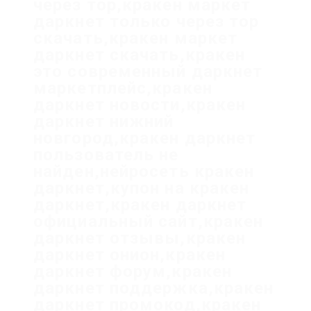
через тор,кракен маркет
даркнет только через тор
скачать,кракен маркет
даркнет скачать,кракен
это современный даркнет
маркетплейс,кракен
даркнет новости,кракен
даркнет нижний
новгород,кракен даркнет
пользователь не
найден,нейросеть кракен
даркнет,купон на кракен
даркнет,кракен даркнет
официальный сайт,кракен
даркнет отзывы,кракен
даркнет онион,кракен
даркнет форум,кракен
даркнет поддержка,кракен
даркнет промокод,кракен