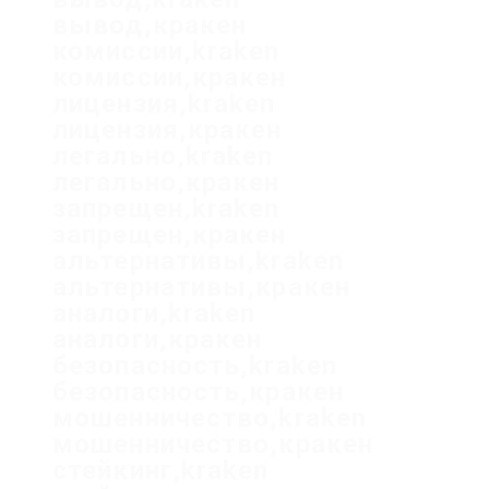
вывод,кракен
комиссии,kraken
комиссии,кракен
лицензия,kraken
лицензия,кракен
легально,kraken
легально,кракен
запрещен,kraken
запрещен,кракен
альтернативы,kraken
альтернативы,кракен
аналоги,kraken
аналоги,кракен
безопасность,kraken
безопасность,кракен
мошенничество,kraken
мошенничество,кракен
стейкинг,kraken