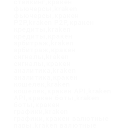
стейкинг,кракен
фьючерсы,kraken
фьючерсы,кракен
P2P,kraken P2P,кракен
кредиты,kraken
кредиты,кракен
арбитраж,kraken
арбитраж,кракен
сигналы,kraken
сигналы,кракен
аналитика,kraken
аналитика,кракен
кошелек,kraken
кошелек,кракен API,kraken
API,кракен боты,kraken
боты,кракен
графики,kraken
графики,кракен валютные
пары,kraken валютные