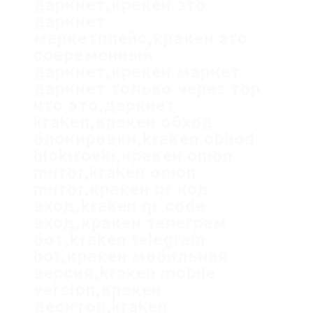
даркнет,кракен это
даркнет
маркетплейс,кракен это
современный
даркнет,кракен маркет
даркнет только через тор
что это,даркнет
kraken,кракен обход
блокировки,kraken obhod
blokirovki,кракен onion
mirror,kraken onion
mirror,кракен qr код
вход,kraken qr code
вход,кракен телеграм
бот,kraken telegram
bot,кракен мобильная
версия,kraken mobile
version,кракен
десктоп,kraken