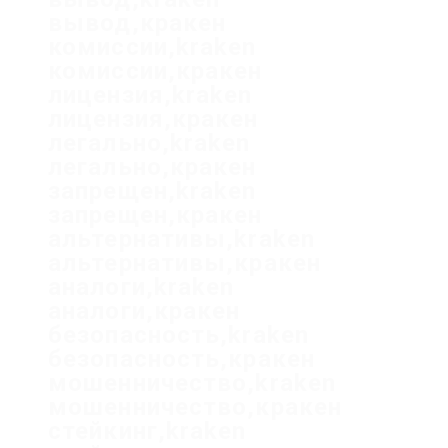
вывод,кракен
комиссии,kraken
комиссии,кракен
лицензия,kraken
лицензия,кракен
легально,kraken
легально,кракен
запрещен,kraken
запрещен,кракен
альтернативы,kraken
альтернативы,кракен
аналоги,kraken
аналоги,кракен
безопасность,kraken
безопасность,кракен
мошенничество,kraken
мошенничество,кракен
стейкинг,kraken