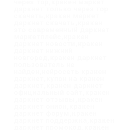
через тор,кракен маркет
даркнет только через тор
скачать,кракен маркет
даркнет скачать,кракен
это современный даркнет
маркетплейс,кракен
даркнет новости,кракен
даркнет нижний
новгород,кракен даркнет
пользователь не
найден,нейросеть кракен
даркнет,купон на кракен
даркнет,кракен даркнет
официальный сайт,кракен
даркнет отзывы,кракен
даркнет онион,кракен
даркнет форум,кракен
даркнет поддержка,кракен
даркнет промокод,кракен