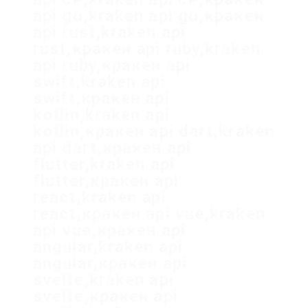
api go,kraken api go,кракен
api rust,kraken api
rust,кракен api ruby,kraken
api ruby,кракен api
swift,kraken api
swift,кракен api
kotlin,kraken api
kotlin,кракен api dart,kraken
api dart,кракен api
flutter,kraken api
flutter,кракен api
react,kraken api
react,кракен api vue,kraken
api vue,кракен api
angular,kraken api
angular,кракен api
svelte,kraken api
svelte,кракен api