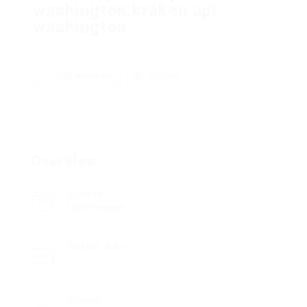
washington,kraken api
washington
Add a review
Follow
Overview
Sectors
Maintenance
Posted Jobs
0
Viewed