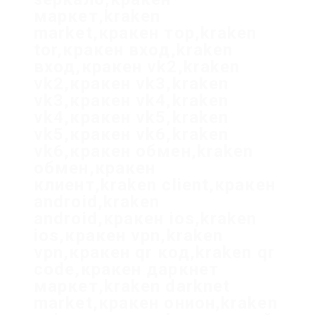
маркет,kraken
market,кракен тор,kraken
tor,кракен вход,kraken
вход,кракен vk2,kraken
vk2,кракен vk3,kraken
vk3,кракен vk4,kraken
vk4,кракен vk5,kraken
vk5,кракен vk6,kraken
vk6,кракен обмен,kraken
обмен,кракен
клиент,kraken client,кракен
android,kraken
android,кракен ios,kraken
ios,кракен vpn,kraken
vpn,кракен qr код,kraken qr
code,кракен даркнет
маркет,kraken darknet
market,кракен онион,kraken