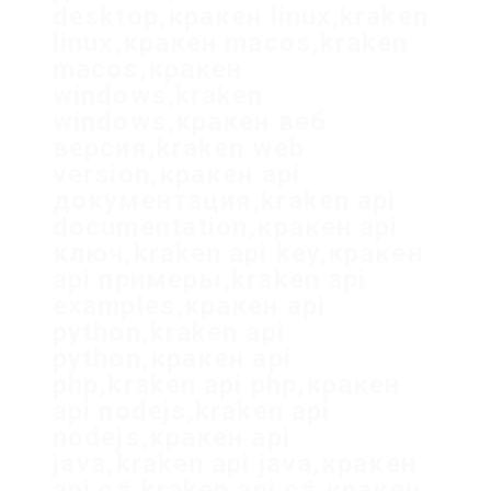
desktop,кракен linux,kraken
linux,кракен macos,kraken
macos,кракен
windows,kraken
windows,кракен веб
версия,kraken web
version,кракен api
документация,kraken api
documentation,кракен api
ключ,kraken api key,кракен
api примеры,kraken api
examples,кракен api
python,kraken api
python,кракен api
php,kraken api php,кракен
api nodejs,kraken api
nodejs,кракен api
java,kraken api java,кракен
api c#,kraken api c#,кракен