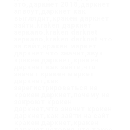
это,даркнет 2018,даркнет
апвоут,даркнет как
выглядит,кракен даркнет
зайти,kraken даркнет
зеркало,kraken darknet
зеркало,kraken darknet что
за сайт,кракен маркет
даркнет что значит,звук
кракен даркнет,кракен
даркнет как зайти,что
значит кракен маркет
даркнет,как
зарегистрироваться на
кракен даркнет,почему не
закроют кракен
даркнет,что значит кракен
даркнет,как зайти на сайт
кракен даркнет,кракен
даркнет история,что такое