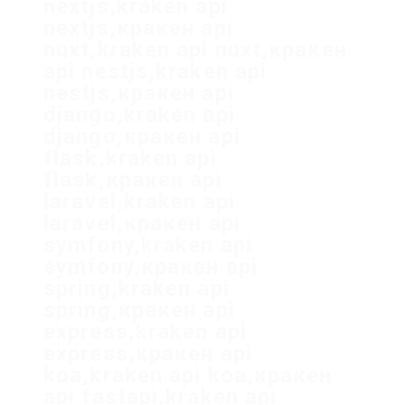
nextjs,kraken api
nextjs,кракен api
nuxt,kraken api nuxt,кракен
api nestjs,kraken api
nestjs,кракен api
django,kraken api
django,кракен api
flask,kraken api
flask,кракен api
laravel,kraken api
laravel,кракен api
symfony,kraken api
symfony,кракен api
spring,kraken api
spring,кракен api
express,kraken api
express,кракен api
koa,kraken api koa,кракен
api fastapi,kraken api