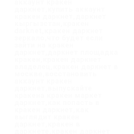
аккаунт кракен
даркнет,купить аккаунт
кракен даркнет,даркнет
кыргызстан,кракен
darknet,кракен даркнет
зеркало,что будет если
зайти на кракен
даркнет,даркнет площадка
кракен,кракен даркнет
владелец,кракен даркнет в
москве,восстановить
аккаунт кракен
даркнет,выпускайте
кракена кракен маркет
даркнет,как попасть в
кракен даркнет,как
выглядит кракен
даркнет,кракен в
даркнете,кракен даркнет