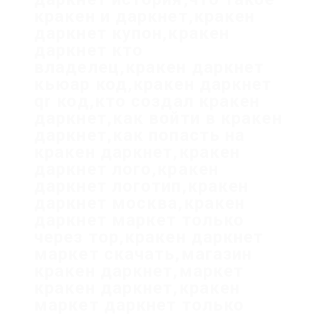
кракен и даркнет,кракен
даркнет купон,кракен
даркнет кто
владелец,кракен даркнет
кьюар код,кракен даркнет
qr код,кто создал кракен
даркнет,как войти в кракен
даркнет,как попасть на
кракен даркнет,кракен
даркнет лого,кракен
даркнет логотип,кракен
даркнет москва,кракен
даркнет маркет только
через тор,кракен даркнет
маркет скачать,магазин
кракен даркнет,маркет
кракен даркнет,кракен
маркет даркнет только