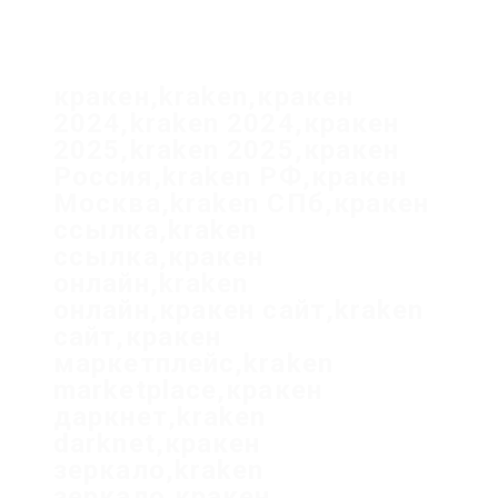
кракен,kraken,кракен
2024,kraken 2024,кракен
2025,kraken 2025,кракен
Россия,kraken РФ,кракен
Москва,kraken СПб,кракен
ссылка,kraken
ссылка,кракен
онлайн,kraken
онлайн,кракен сайт,kraken
сайт,кракен
маркетплейс,kraken
marketplace,кракен
даркнет,kraken
darknet,кракен
зеркало,kraken
зеркало,кракен