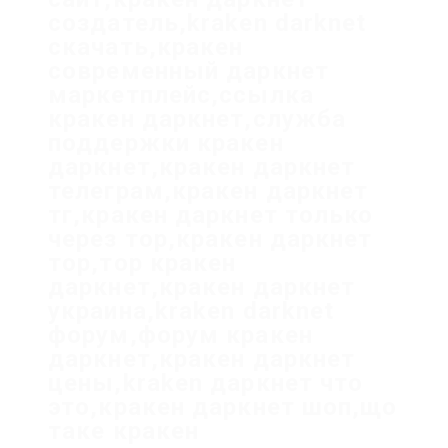
создатель,kraken darknet
скачать,кракен
современный даркнет
маркетплейс,ссылка
кракен даркнет,служба
поддержки кракен
даркнет,кракен даркнет
телеграм,кракен даркнет
тг,кракен даркнет только
через тор,кракен даркнет
тор,тор кракен
даркнет,кракен даркнет
украина,kraken darknet
форум,форум кракен
даркнет,кракен даркнет
цены,kraken даркнет что
это,кракен даркнет шоп,що
таке кракен