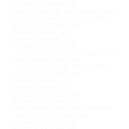
fastapi,кракен api
gin,kraken api gin,кракен api
echo,kraken api echo,кракен
api fiber,kraken api
fiber,кракен api
rocket,kraken api
rocket,кракен api
actix,kraken api actix,кракен
api warp,kraken api
warp,кракен api tide,kraken
api tide,кракен api
axum,kraken api
axum,кракен api
phoenix,kraken api
phoenix,кракен api
rails,kraken api rails,кракен
api sinatra,kraken api
sinatra,кракен api
hanami,kraken api