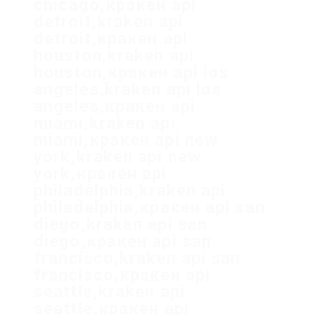
chicago,кракен api
detroit,kraken api
detroit,кракен api
houston,kraken api
houston,кракен api los
angeles,kraken api los
angeles,кракен api
miami,kraken api
miami,кракен api new
york,kraken api new
york,кракен api
philadelphia,kraken api
philadelphia,кракен api san
diego,kraken api san
diego,кракен api san
francisco,kraken api san
francisco,кракен api
seattle,kraken api
seattle,кракен api