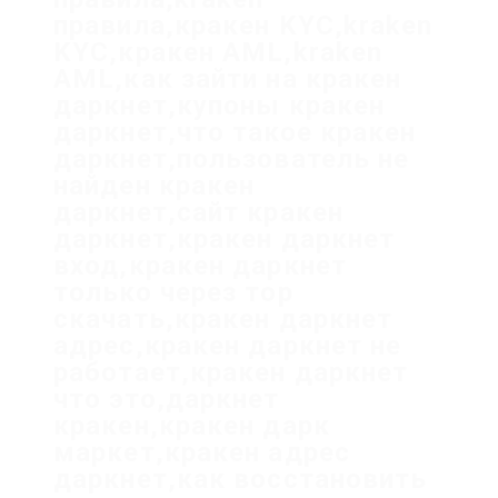
правила,кракен KYC,kraken
KYC,кракен AML,kraken
AML,как зайти на кракен
даркнет,купоны кракен
даркнет,что такое кракен
даркнет,пользователь не
найден кракен
даркнет,сайт кракен
даркнет,кракен даркнет
вход,кракен даркнет
только через тор
скачать,кракен даркнет
адрес,кракен даркнет не
работает,кракен даркнет
что это,даркнет
кракен,кракен дарк
маркет,кракен адрес
даркнет,как восстановить