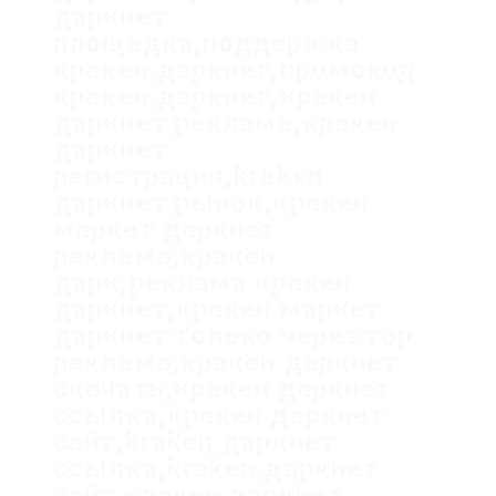
даркнет
площадка,поддержка
кракен даркнет,промокод
кракен даркнет,кракен
даркнет реклама,кракен
даркнет
регистрация,kraken
даркнет рынок,кракен
маркет даркнет
реклама,кракен
дарк,реклама кракен
даркнет,кракен маркет
даркнет только через тор
реклама,кракен даркнет
скачать,кракен даркнет
ссылка,кракен даркнет
сайт,kraken даркнет
ссылка,kraken даркнет
сайт,кракен даркнет