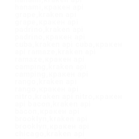
hanami,кракен api
grape,kraken api
grape,кракен api
padrino,kraken api
padrino,кракен api
cuba,kraken api cuba,кракен
api ramaze,kraken api
ramaze,кракен api
camping,kraken api
camping,кракен api
rango,kraken api
rango,кракен api
nitro,kraken api nitro,кракен
api bacon,kraken api
bacon,кракен api
brooklyn,kraken api
brooklyn,кракен api
chicago,kraken api