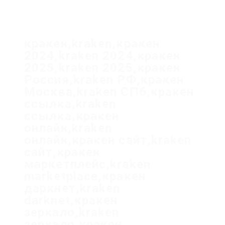
кракен,kraken,кракен
2024,kraken 2024,кракен
2025,kraken 2025,кракен
Россия,kraken РФ,кракен
Москва,kraken СПб,кракен
ссылка,kraken
ссылка,кракен
онлайн,kraken
онлайн,кракен сайт,kraken
сайт,кракен
маркетплейс,kraken
marketplace,кракен
даркнет,kraken
darknet,кракен
зеркало,kraken
зеркало,кракен