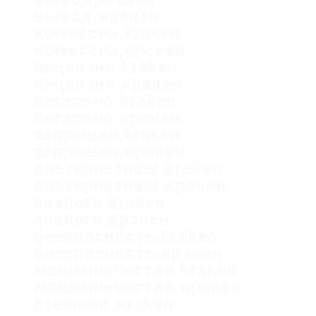
вывод,кракен
комиссии,kraken
комиссии,кракен
лицензия,kraken
лицензия,кракен
легально,kraken
легально,кракен
запрещен,kraken
запрещен,кракен
альтернативы,kraken
альтернативы,кракен
аналоги,kraken
аналоги,кракен
безопасность,kraken
безопасность,кракен
мошенничество,kraken
мошенничество,кракен
стейкинг,kraken