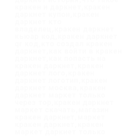
кракен и даркнет,кракен
даркнет купон,кракен
даркнет кто
владелец,кракен даркнет
кьюар код,кракен даркнет
qr код,кто создал кракен
даркнет,как войти в кракен
даркнет,как попасть на
кракен даркнет,кракен
даркнет лого,кракен
даркнет логотип,кракен
даркнет москва,кракен
даркнет маркет только
через тор,кракен даркнет
маркет скачать,магазин
кракен даркнет,маркет
кракен даркнет,кракен
маркет даркнет только