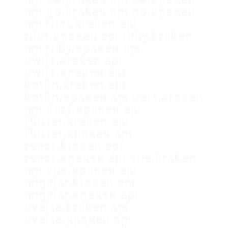
api go,kraken api go,кракен
api rust,kraken api
rust,кракен api ruby,kraken
api ruby,кракен api
swift,kraken api
swift,кракен api
kotlin,kraken api
kotlin,кракен api dart,kraken
api dart,кракен api
flutter,kraken api
flutter,кракен api
react,kraken api
react,кракен api vue,kraken
api vue,кракен api
angular,kraken api
angular,кракен api
svelte,kraken api
svelte,кракен api