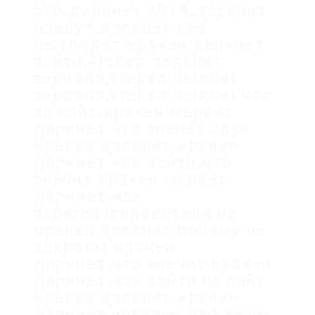
это,даркнет 2018,даркнет
апвоут,даркнет как
выглядит,кракен даркнет
зайти,kraken даркнет
зеркало,kraken darknet
зеркало,kraken darknet что
за сайт,кракен маркет
даркнет что значит,звук
кракен даркнет,кракен
даркнет как зайти,что
значит кракен маркет
даркнет,как
зарегистрироваться на
кракен даркнет,почему не
закроют кракен
даркнет,что значит кракен
даркнет,как зайти на сайт
кракен даркнет,кракен
даркнет история,что такое