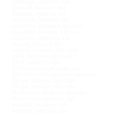
chicago,кракен api
detroit,kraken api
detroit,кракен api
houston,kraken api
houston,кракен api los
angeles,kraken api los
angeles,кракен api
miami,kraken api
miami,кракен api new
york,kraken api new
york,кракен api
philadelphia,kraken api
philadelphia,кракен api san
diego,kraken api san
diego,кракен api san
francisco,kraken api san
francisco,кракен api
seattle,kraken api
seattle,кракен api