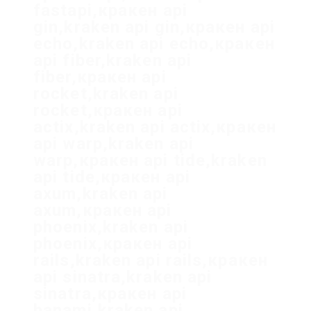
fastapi,кракен api
gin,kraken api gin,кракен api
echo,kraken api echo,кракен
api fiber,kraken api
fiber,кракен api
rocket,kraken api
rocket,кракен api
actix,kraken api actix,кракен
api warp,kraken api
warp,кракен api tide,kraken
api tide,кракен api
axum,kraken api
axum,кракен api
phoenix,kraken api
phoenix,кракен api
rails,kraken api rails,кракен
api sinatra,kraken api
sinatra,кракен api
hanami,kraken api