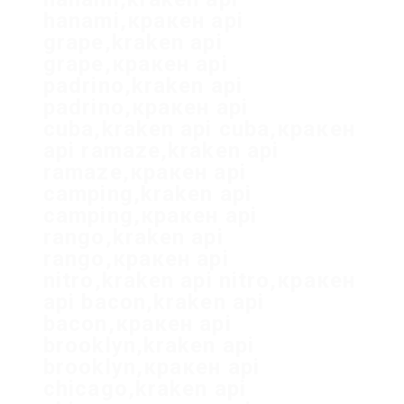
hanami,кракен api
grape,kraken api
grape,кракен api
padrino,kraken api
padrino,кракен api
cuba,kraken api cuba,кракен
api ramaze,kraken api
ramaze,кракен api
camping,kraken api
camping,кракен api
rango,kraken api
rango,кракен api
nitro,kraken api nitro,кракен
api bacon,kraken api
bacon,кракен api
brooklyn,kraken api
brooklyn,кракен api
chicago,kraken api