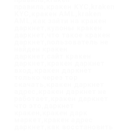
правила,кракен KYC,kraken
KYC,кракен AML,kraken
AML,как зайти на кракен
даркнет,купоны кракен
даркнет,что такое кракен
даркнет,пользователь не
найден кракен
даркнет,сайт кракен
даркнет,кракен даркнет
вход,кракен даркнет
только через тор
скачать,кракен даркнет
адрес,кракен даркнет не
работает,кракен даркнет
что это,даркнет
кракен,кракен дарк
маркет,кракен адрес
даркнет,как восстановить