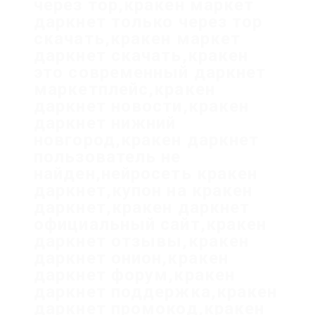
через тор,кракен маркет
даркнет только через тор
скачать,кракен маркет
даркнет скачать,кракен
это современный даркнет
маркетплейс,кракен
даркнет новости,кракен
даркнет нижний
новгород,кракен даркнет
пользователь не
найден,нейросеть кракен
даркнет,купон на кракен
даркнет,кракен даркнет
официальный сайт,кракен
даркнет отзывы,кракен
даркнет онион,кракен
даркнет форум,кракен
даркнет поддержка,кракен
даркнет промокод,кракен