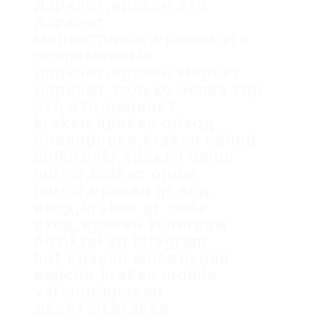
даркнет,кракен это
даркнет
маркетплейс,кракен это
современный
даркнет,кракен маркет
даркнет только через тор
что это,даркнет
kraken,кракен обход
блокировки,kraken obhod
blokirovki,кракен onion
mirror,kraken onion
mirror,кракен qr код
вход,kraken qr code
вход,кракен телеграм
бот,kraken telegram
bot,кракен мобильная
версия,kraken mobile
version,кракен
десктоп,kraken