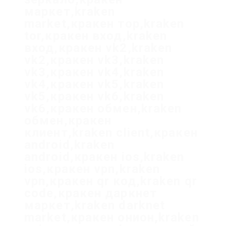
маркет,kraken
market,кракен тор,kraken
tor,кракен вход,kraken
вход,кракен vk2,kraken
vk2,кракен vk3,kraken
vk3,кракен vk4,kraken
vk4,кракен vk5,kraken
vk5,кракен vk6,kraken
vk6,кракен обмен,kraken
обмен,кракен
клиент,kraken client,кракен
android,kraken
android,кракен ios,kraken
ios,кракен vpn,kraken
vpn,кракен qr код,kraken qr
code,кракен даркнет
маркет,kraken darknet
market,кракен онион,kraken