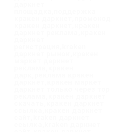
даркнет
площадка,поддержка
кракен даркнет,промокод
кракен даркнет,кракен
даркнет реклама,кракен
даркнет
регистрация,kraken
даркнет рынок,кракен
маркет даркнет
реклама,кракен
дарк,реклама кракен
даркнет,кракен маркет
даркнет только через тор
реклама,кракен даркнет
скачать,кракен даркнет
ссылка,кракен даркнет
сайт,kraken даркнет
ссылка,kraken даркнет
сайт,кракен даркнет