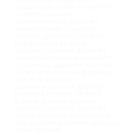
создатель,kraken darknet
скачать,кракен
современный даркнет
маркетплейс,ссылка
кракен даркнет,служба
поддержки кракен
даркнет,кракен даркнет
телеграм,кракен даркнет
тг,кракен даркнет только
через тор,кракен даркнет
тор,тор кракен
даркнет,кракен даркнет
украина,kraken darknet
форум,форум кракен
даркнет,кракен даркнет
цены,kraken даркнет что
это,кракен даркнет шоп,що
таке кракен