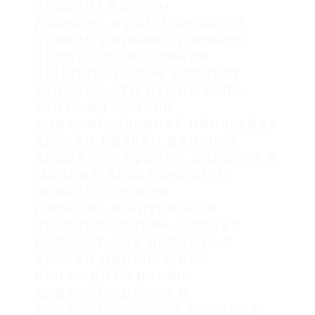
аккаунт кракен
даркнет,купить аккаунт
кракен даркнет,даркнет
кыргызстан,кракен
darknet,кракен даркнет
зеркало,что будет если
зайти на кракен
даркнет,даркнет площадка
кракен,кракен даркнет
владелец,кракен даркнет в
москве,восстановить
аккаунт кракен
даркнет,выпускайте
кракена кракен маркет
даркнет,как попасть в
кракен даркнет,как
выглядит кракен
даркнет,кракен в
даркнете,кракен даркнет