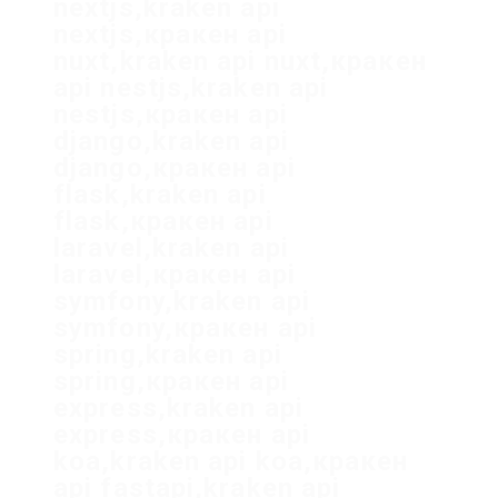
nextjs,kraken api
nextjs,кракен api
nuxt,kraken api nuxt,кракен
api nestjs,kraken api
nestjs,кракен api
django,kraken api
django,кракен api
flask,kraken api
flask,кракен api
laravel,kraken api
laravel,кракен api
symfony,kraken api
symfony,кракен api
spring,kraken api
spring,кракен api
express,kraken api
express,кракен api
koa,kraken api koa,кракен
api fastapi,kraken api