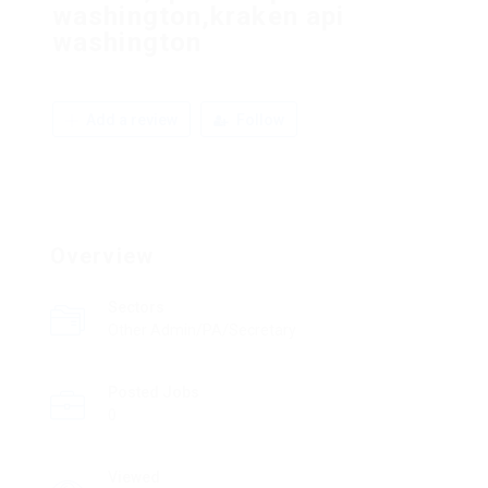
washington,kraken api
washington
Add a review
Follow
Overview
Sectors
Other Admin/PA/Secretary
Posted Jobs
0
Viewed