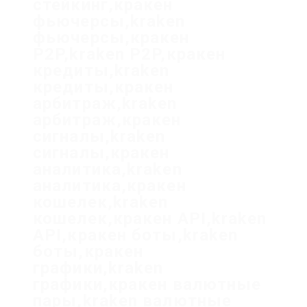
стейкинг,кракен
фьючерсы,kraken
фьючерсы,кракен
P2P,kraken P2P,кракен
кредиты,kraken
кредиты,кракен
арбитраж,kraken
арбитраж,кракен
сигналы,kraken
сигналы,кракен
аналитика,kraken
аналитика,кракен
кошелек,kraken
кошелек,кракен API,kraken
API,кракен боты,kraken
боты,кракен
графики,kraken
графики,кракен валютные
пары,kraken валютные