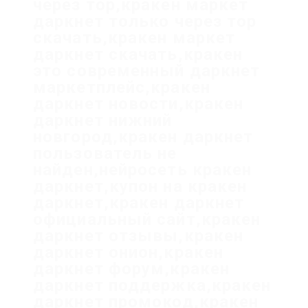
через тор,кракен маркет
даркнет только через тор
скачать,кракен маркет
даркнет скачать,кракен
это современный даркнет
маркетплейс,кракен
даркнет новости,кракен
даркнет нижний
новгород,кракен даркнет
пользователь не
найден,нейросеть кракен
даркнет,купон на кракен
даркнет,кракен даркнет
официальный сайт,кракен
даркнет отзывы,кракен
даркнет онион,кракен
даркнет форум,кракен
даркнет поддержка,кракен
даркнет промокод,кракен