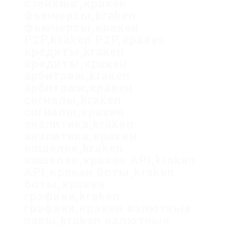
стейкинг,кракен
фьючерсы,kraken
фьючерсы,кракен
P2P,kraken P2P,кракен
кредиты,kraken
кредиты,кракен
арбитраж,kraken
арбитраж,кракен
сигналы,kraken
сигналы,кракен
аналитика,kraken
аналитика,кракен
кошелек,kraken
кошелек,кракен API,kraken
API,кракен боты,kraken
боты,кракен
графики,kraken
графики,кракен валютные
пары,kraken валютные