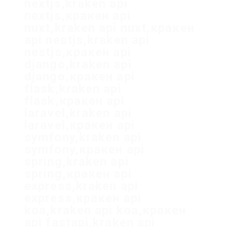
nextjs,kraken api
nextjs,кракен api
nuxt,kraken api nuxt,кракен
api nestjs,kraken api
nestjs,кракен api
django,kraken api
django,кракен api
flask,kraken api
flask,кракен api
laravel,kraken api
laravel,кракен api
symfony,kraken api
symfony,кракен api
spring,kraken api
spring,кракен api
express,kraken api
express,кракен api
koa,kraken api koa,кракен
api fastapi,kraken api