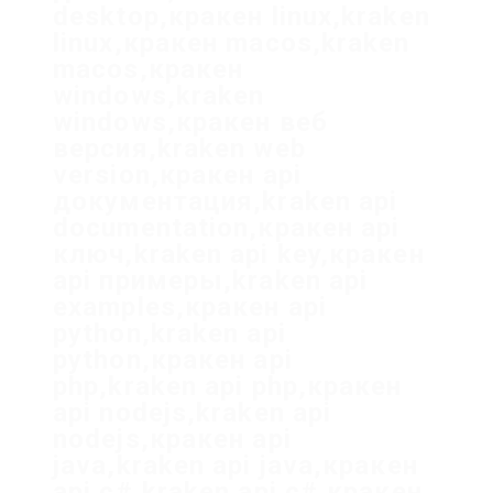
desktop,кракен linux,kraken
linux,кракен macos,kraken
macos,кракен
windows,kraken
windows,кракен веб
версия,kraken web
version,кракен api
документация,kraken api
documentation,кракен api
ключ,kraken api key,кракен
api примеры,kraken api
examples,кракен api
python,kraken api
python,кракен api
php,kraken api php,кракен
api nodejs,kraken api
nodejs,кракен api
java,kraken api java,кракен
api c#,kraken api c#,кракен