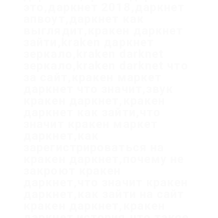
это,даркнет 2018,даркнет
апвоут,даркнет как
выглядит,кракен даркнет
зайти,kraken даркнет
зеркало,kraken darknet
зеркало,kraken darknet что
за сайт,кракен маркет
даркнет что значит,звук
кракен даркнет,кракен
даркнет как зайти,что
значит кракен маркет
даркнет,как
зарегистрироваться на
кракен даркнет,почему не
закроют кракен
даркнет,что значит кракен
даркнет,как зайти на сайт
кракен даркнет,кракен
даркнет история,что такое