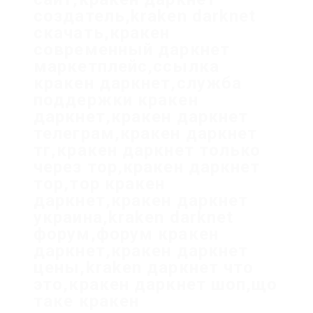
создатель,kraken darknet
скачать,кракен
современный даркнет
маркетплейс,ссылка
кракен даркнет,служба
поддержки кракен
даркнет,кракен даркнет
телеграм,кракен даркнет
тг,кракен даркнет только
через тор,кракен даркнет
тор,тор кракен
даркнет,кракен даркнет
украина,kraken darknet
форум,форум кракен
даркнет,кракен даркнет
цены,kraken даркнет что
это,кракен даркнет шоп,що
таке кракен