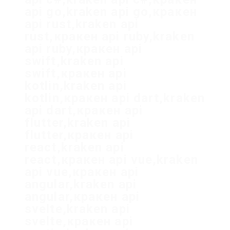
api go,kraken api go,кракен
api rust,kraken api
rust,кракен api ruby,kraken
api ruby,кракен api
swift,kraken api
swift,кракен api
kotlin,kraken api
kotlin,кракен api dart,kraken
api dart,кракен api
flutter,kraken api
flutter,кракен api
react,kraken api
react,кракен api vue,kraken
api vue,кракен api
angular,kraken api
angular,кракен api
svelte,kraken api
svelte,кракен api