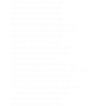
chicago,кракен api
detroit,kraken api
detroit,кракен api
houston,kraken api
houston,кракен api los
angeles,kraken api los
angeles,кракен api
miami,kraken api
miami,кракен api new
york,kraken api new
york,кракен api
philadelphia,kraken api
philadelphia,кракен api san
diego,kraken api san
diego,кракен api san
francisco,kraken api san
francisco,кракен api
seattle,kraken api
seattle,кракен api