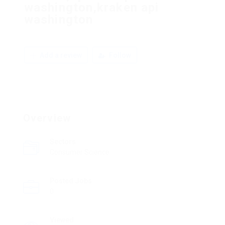
washington,kraken api
washington
Add a review
Follow
Overview
Sectors
Consumer Science
Posted Jobs
0
Viewed