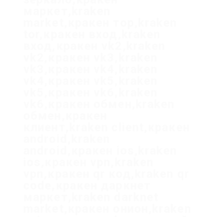
маркет,kraken
market,кракен тор,kraken
tor,кракен вход,kraken
вход,кракен vk2,kraken
vk2,кракен vk3,kraken
vk3,кракен vk4,kraken
vk4,кракен vk5,kraken
vk5,кракен vk6,kraken
vk6,кракен обмен,kraken
обмен,кракен
клиент,kraken client,кракен
android,kraken
android,кракен ios,kraken
ios,кракен vpn,kraken
vpn,кракен qr код,kraken qr
code,кракен даркнет
маркет,kraken darknet
market,кракен онион,kraken