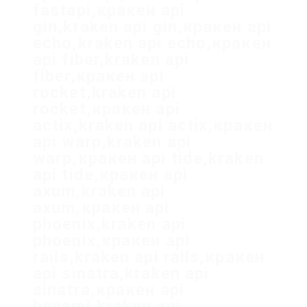
fastapi,кракен api
gin,kraken api gin,кракен api
echo,kraken api echo,кракен
api fiber,kraken api
fiber,кракен api
rocket,kraken api
rocket,кракен api
actix,kraken api actix,кракен
api warp,kraken api
warp,кракен api tide,kraken
api tide,кракен api
axum,kraken api
axum,кракен api
phoenix,kraken api
phoenix,кракен api
rails,kraken api rails,кракен
api sinatra,kraken api
sinatra,кракен api
hanami,kraken api