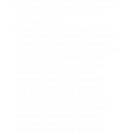
кракен и даркнет,кракен
даркнет купон,кракен
даркнет кто
владелец,кракен даркнет
кьюар код,кракен даркнет
qr код,кто создал кракен
даркнет,как войти в кракен
даркнет,как попасть на
кракен даркнет,кракен
даркнет лого,кракен
даркнет логотип,кракен
даркнет москва,кракен
даркнет маркет только
через тор,кракен даркнет
маркет скачать,магазин
кракен даркнет,маркет
кракен даркнет,кракен
маркет даркнет только