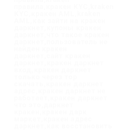
правила,кракен KYC,kraken
KYC,кракен AML,kraken
AML,как зайти на кракен
даркнет,купоны кракен
даркнет,что такое кракен
даркнет,пользователь не
найден кракен
даркнет,сайт кракен
даркнет,кракен даркнет
вход,кракен даркнет
только через тор
скачать,кракен даркнет
адрес,кракен даркнет не
работает,кракен даркнет
что это,даркнет
кракен,кракен дарк
маркет,кракен адрес
даркнет,как восстановить