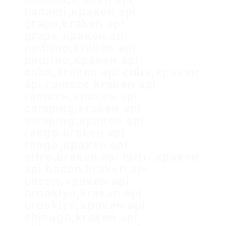
hanami,кракен api
grape,kraken api
grape,кракен api
padrino,kraken api
padrino,кракен api
cuba,kraken api cuba,кракен
api ramaze,kraken api
ramaze,кракен api
camping,kraken api
camping,кракен api
rango,kraken api
rango,кракен api
nitro,kraken api nitro,кракен
api bacon,kraken api
bacon,кракен api
brooklyn,kraken api
brooklyn,кракен api
chicago,kraken api