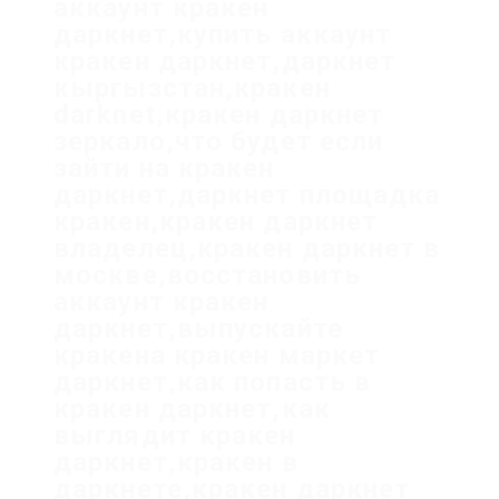
аккаунт кракен
даркнет,купить аккаунт
кракен даркнет,даркнет
кыргызстан,кракен
darknet,кракен даркнет
зеркало,что будет если
зайти на кракен
даркнет,даркнет площадка
кракен,кракен даркнет
владелец,кракен даркнет в
москве,восстановить
аккаунт кракен
даркнет,выпускайте
кракена кракен маркет
даркнет,как попасть в
кракен даркнет,как
выглядит кракен
даркнет,кракен в
даркнете,кракен даркнет