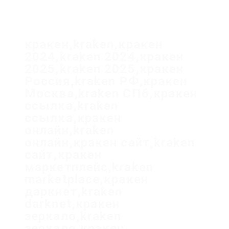
кракен,kraken,кракен
2024,kraken 2024,кракен
2025,kraken 2025,кракен
Россия,kraken РФ,кракен
Москва,kraken СПб,кракен
ссылка,kraken
ссылка,кракен
онлайн,kraken
онлайн,кракен сайт,kraken
сайт,кракен
маркетплейс,kraken
marketplace,кракен
даркнет,kraken
darknet,кракен
зеркало,kraken
зеркало,кракен