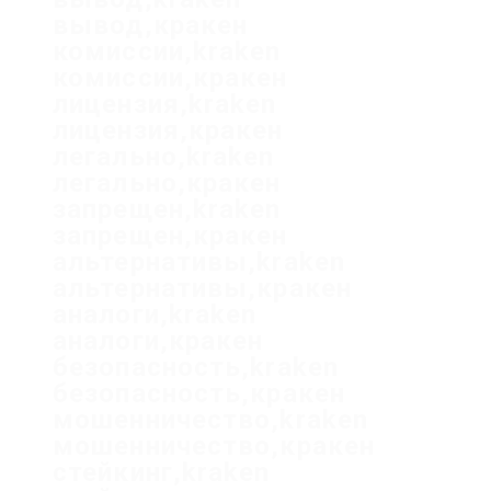
вывод,кракен
комиссии,kraken
комиссии,кракен
лицензия,kraken
лицензия,кракен
легально,kraken
легально,кракен
запрещен,kraken
запрещен,кракен
альтернативы,kraken
альтернативы,кракен
аналоги,kraken
аналоги,кракен
безопасность,kraken
безопасность,кракен
мошенничество,kraken
мошенничество,кракен
стейкинг,kraken