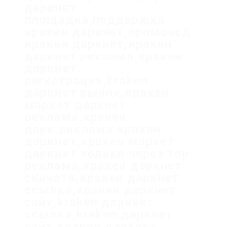
даркнет
площадка,поддержка
кракен даркнет,промокод
кракен даркнет,кракен
даркнет реклама,кракен
даркнет
регистрация,kraken
даркнет рынок,кракен
маркет даркнет
реклама,кракен
дарк,реклама кракен
даркнет,кракен маркет
даркнет только через тор
реклама,кракен даркнет
скачать,кракен даркнет
ссылка,кракен даркнет
сайт,kraken даркнет
ссылка,kraken даркнет
сайт,кракен даркнет