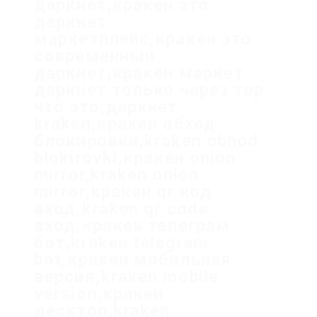
даркнет,кракен это
даркнет
маркетплейс,кракен это
современный
даркнет,кракен маркет
даркнет только через тор
что это,даркнет
kraken,кракен обход
блокировки,kraken obhod
blokirovki,кракен onion
mirror,kraken onion
mirror,кракен qr код
вход,kraken qr code
вход,кракен телеграм
бот,kraken telegram
bot,кракен мобильная
версия,kraken mobile
version,кракен
десктоп,kraken