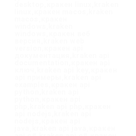
desktop,кракен linux,kraken
linux,кракен macos,kraken
macos,кракен
windows,kraken
windows,кракен веб
версия,kraken web
version,кракен api
документация,kraken api
documentation,кракен api
ключ,kraken api key,кракен
api примеры,kraken api
examples,кракен api
python,kraken api
python,кракен api
php,kraken api php,кракен
api nodejs,kraken api
nodejs,кракен api
java,kraken api java,кракен
api c#,kraken api c#,кракен