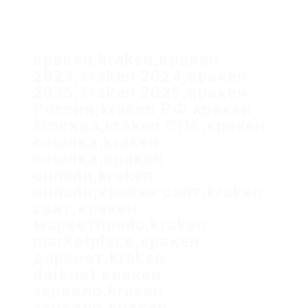
кракен,kraken,кракен
2024,kraken 2024,кракен
2025,kraken 2025,кракен
Россия,kraken РФ,кракен
Москва,kraken СПб,кракен
ссылка,kraken
ссылка,кракен
онлайн,kraken
онлайн,кракен сайт,kraken
сайт,кракен
маркетплейс,kraken
marketplace,кракен
даркнет,kraken
darknet,кракен
зеркало,kraken
зеркало,кракен