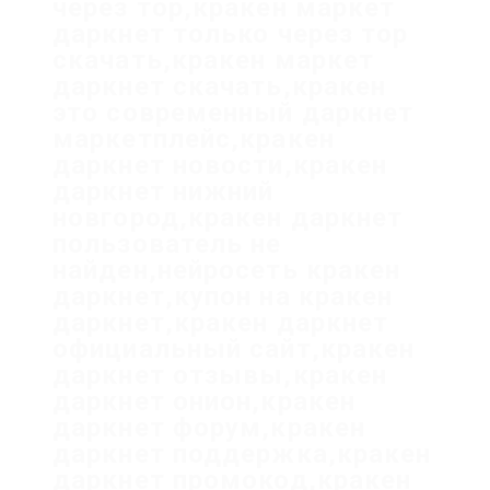
через тор,кракен маркет
даркнет только через тор
скачать,кракен маркет
даркнет скачать,кракен
это современный даркнет
маркетплейс,кракен
даркнет новости,кракен
даркнет нижний
новгород,кракен даркнет
пользователь не
найден,нейросеть кракен
даркнет,купон на кракен
даркнет,кракен даркнет
официальный сайт,кракен
даркнет отзывы,кракен
даркнет онион,кракен
даркнет форум,кракен
даркнет поддержка,кракен
даркнет промокод,кракен