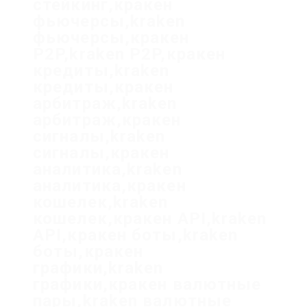
стейкинг,кракен
фьючерсы,kraken
фьючерсы,кракен
P2P,kraken P2P,кракен
кредиты,kraken
кредиты,кракен
арбитраж,kraken
арбитраж,кракен
сигналы,kraken
сигналы,кракен
аналитика,kraken
аналитика,кракен
кошелек,kraken
кошелек,кракен API,kraken
API,кракен боты,kraken
боты,кракен
графики,kraken
графики,кракен валютные
пары,kraken валютные