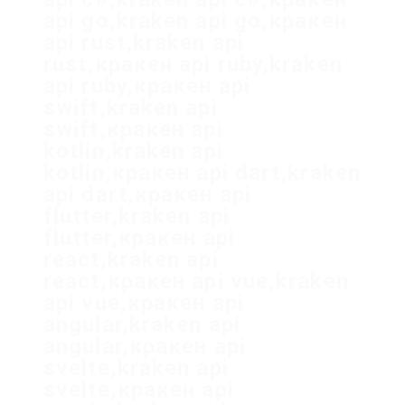
api go,kraken api go,кракен
api rust,kraken api
rust,кракен api ruby,kraken
api ruby,кракен api
swift,kraken api
swift,кракен api
kotlin,kraken api
kotlin,кракен api dart,kraken
api dart,кракен api
flutter,kraken api
flutter,кракен api
react,kraken api
react,кракен api vue,kraken
api vue,кракен api
angular,kraken api
angular,кракен api
svelte,kraken api
svelte,кракен api