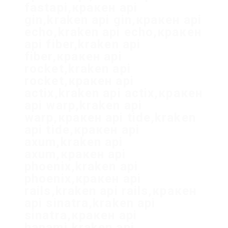
fastapi,кракен api
gin,kraken api gin,кракен api
echo,kraken api echo,кракен
api fiber,kraken api
fiber,кракен api
rocket,kraken api
rocket,кракен api
actix,kraken api actix,кракен
api warp,kraken api
warp,кракен api tide,kraken
api tide,кракен api
axum,kraken api
axum,кракен api
phoenix,kraken api
phoenix,кракен api
rails,kraken api rails,кракен
api sinatra,kraken api
sinatra,кракен api
hanami,kraken api