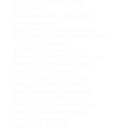
даркнет,кракен это
даркнет
маркетплейс,кракен это
современный
даркнет,кракен маркет
даркнет только через тор
что это,даркнет
kraken,кракен обход
блокировки,kraken obhod
blokirovki,кракен onion
mirror,kraken onion
mirror,кракен qr код
вход,kraken qr code
вход,кракен телеграм
бот,kraken telegram
bot,кракен мобильная
версия,kraken mobile
version,кракен
десктоп,kraken