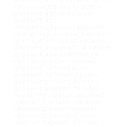
кракен и даркнет,кракен
даркнет купон,кракен
даркнет кто
владелец,кракен даркнет
кьюар код,кракен даркнет
qr код,кто создал кракен
даркнет,как войти в кракен
даркнет,как попасть на
кракен даркнет,кракен
даркнет лого,кракен
даркнет логотип,кракен
даркнет москва,кракен
даркнет маркет только
через тор,кракен даркнет
маркет скачать,магазин
кракен даркнет,маркет
кракен даркнет,кракен
маркет даркнет только