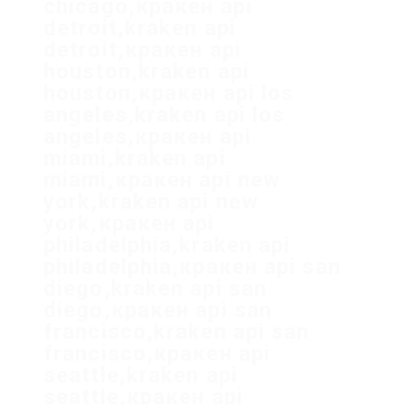
chicago,кракен api
detroit,kraken api
detroit,кракен api
houston,kraken api
houston,кракен api los
angeles,kraken api los
angeles,кракен api
miami,kraken api
miami,кракен api new
york,kraken api new
york,кракен api
philadelphia,kraken api
philadelphia,кракен api san
diego,kraken api san
diego,кракен api san
francisco,kraken api san
francisco,кракен api
seattle,kraken api
seattle,кракен api