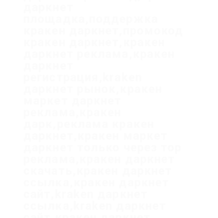
даркнет
площадка,поддержка
кракен даркнет,промокод
кракен даркнет,кракен
даркнет реклама,кракен
даркнет
регистрация,kraken
даркнет рынок,кракен
маркет даркнет
реклама,кракен
дарк,реклама кракен
даркнет,кракен маркет
даркнет только через тор
реклама,кракен даркнет
скачать,кракен даркнет
ссылка,кракен даркнет
сайт,kraken даркнет
ссылка,kraken даркнет
сайт,кракен даркнет