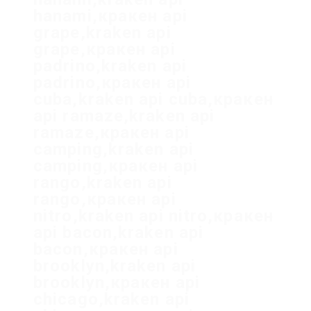
hanami,кракен api
grape,kraken api
grape,кракен api
padrino,kraken api
padrino,кракен api
cuba,kraken api cuba,кракен
api ramaze,kraken api
ramaze,кракен api
camping,kraken api
camping,кракен api
rango,kraken api
rango,кракен api
nitro,kraken api nitro,кракен
api bacon,kraken api
bacon,кракен api
brooklyn,kraken api
brooklyn,кракен api
chicago,kraken api