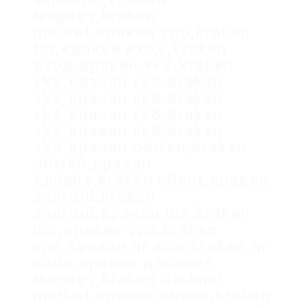
маркет,kraken
market,кракен тор,kraken
tor,кракен вход,kraken
вход,кракен vk2,kraken
vk2,кракен vk3,kraken
vk3,кракен vk4,kraken
vk4,кракен vk5,kraken
vk5,кракен vk6,kraken
vk6,кракен обмен,kraken
обмен,кракен
клиент,kraken client,кракен
android,kraken
android,кракен ios,kraken
ios,кракен vpn,kraken
vpn,кракен qr код,kraken qr
code,кракен даркнет
маркет,kraken darknet
market,кракен онион,kraken