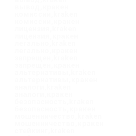
вывод,кракен
комиссии,kraken
комиссии,кракен
лицензия,kraken
лицензия,кракен
легально,kraken
легально,кракен
запрещен,kraken
запрещен,кракен
альтернативы,kraken
альтернативы,кракен
аналоги,kraken
аналоги,кракен
безопасность,kraken
безопасность,кракен
мошенничество,kraken
мошенничество,кракен
стейкинг,kraken