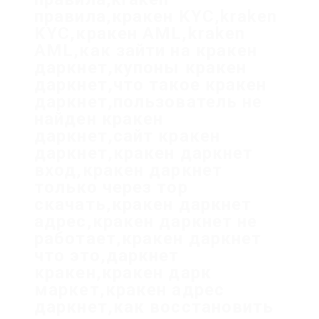
правила,кракен KYC,kraken
KYC,кракен AML,kraken
AML,как зайти на кракен
даркнет,купоны кракен
даркнет,что такое кракен
даркнет,пользователь не
найден кракен
даркнет,сайт кракен
даркнет,кракен даркнет
вход,кракен даркнет
только через тор
скачать,кракен даркнет
адрес,кракен даркнет не
работает,кракен даркнет
что это,даркнет
кракен,кракен дарк
маркет,кракен адрес
даркнет,как восстановить