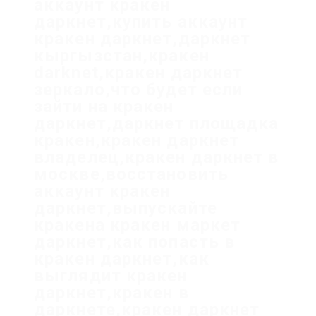
аккаунт кракен
даркнет,купить аккаунт
кракен даркнет,даркнет
кыргызстан,кракен
darknet,кракен даркнет
зеркало,что будет если
зайти на кракен
даркнет,даркнет площадка
кракен,кракен даркнет
владелец,кракен даркнет в
москве,восстановить
аккаунт кракен
даркнет,выпускайте
кракена кракен маркет
даркнет,как попасть в
кракен даркнет,как
выглядит кракен
даркнет,кракен в
даркнете,кракен даркнет