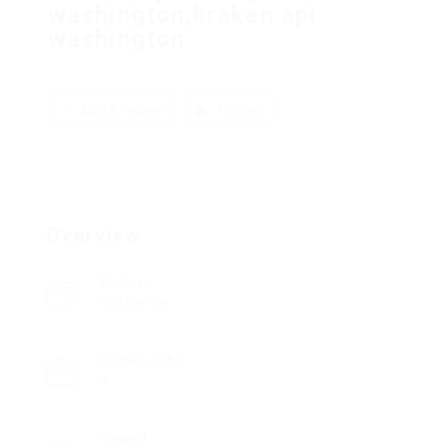
washington,kraken api
washington
Add a review
Follow
Overview
Sectors
Call Centre
Posted Jobs
0
Viewed