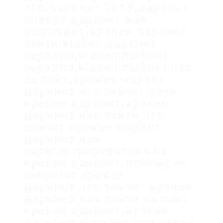
это,даркнет 2018,даркнет
апвоут,даркнет как
выглядит,кракен даркнет
зайти,kraken даркнет
зеркало,kraken darknet
зеркало,kraken darknet что
за сайт,кракен маркет
даркнет что значит,звук
кракен даркнет,кракен
даркнет как зайти,что
значит кракен маркет
даркнет,как
зарегистрироваться на
кракен даркнет,почему не
закроют кракен
даркнет,что значит кракен
даркнет,как зайти на сайт
кракен даркнет,кракен
даркнет история,что такое