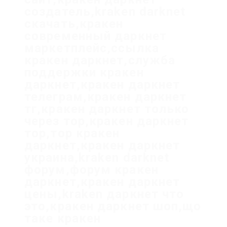
создатель,kraken darknet
скачать,кракен
современный даркнет
маркетплейс,ссылка
кракен даркнет,служба
поддержки кракен
даркнет,кракен даркнет
телеграм,кракен даркнет
тг,кракен даркнет только
через тор,кракен даркнет
тор,тор кракен
даркнет,кракен даркнет
украина,kraken darknet
форум,форум кракен
даркнет,кракен даркнет
цены,kraken даркнет что
это,кракен даркнет шоп,що
таке кракен