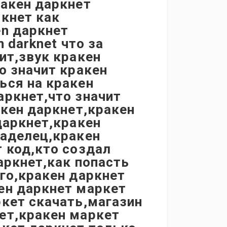
ракен даркнет
ркнет как
en даркнет
 darknet что за
ит,звук кракен
о значит кракен
ься на кракен
аркнет,что значит
акен даркнет,кракен
даркнет,кракен
ладелец,кракен
r код,кто создал
аркнет,как попасть
ого,кракен даркнет
ен даркнет маркет
ркет скачать,магазин
ет,кракен маркет