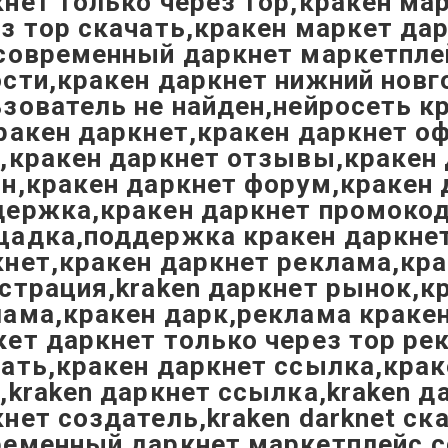
нет только через тор,кракен ма
з тор скачать,кракен маркет да
 современный даркнет маркетпле
сти,кракен даркнет нижний новг
зователь не найден,нейросеть к
ракен даркнет,кракен даркнет 
т,кракен даркнет отзывы,кракен
н,кракен даркнет форум,кракен 
держка,кракен даркнет промокод
щадка,поддержка кракен даркне
нет,кракен даркнет реклама,кра
страция,kraken даркнет рынок,к
ама,кракен дарк,реклама кракен
ет даркнет только через тор ре
ать,кракен даркнет ссылка,крак
,kraken даркнет ссылка,kraken д
нет создатель,kraken darknet ск
ременный даркнет маркетплейс,с