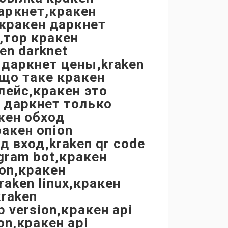
аркнет,кракен
,кракен даркнет
,тор кракен
en darknet
даркнет цены,kraken
,що таке кракен
лейс,кракен это
 даркнет только
акен обход
ракен onion
од вход,kraken qr code
gram bot,кракен
ion,кракен
raken linux,кракен
kraken
 version,кракен api
on,кракен api