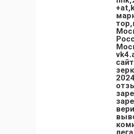
link
+at,
марк
тор,
Моск
Рос
Моск
vk4.
сайт
зерк
2024
отзы
заре
заре
вери
выво
коми
лега