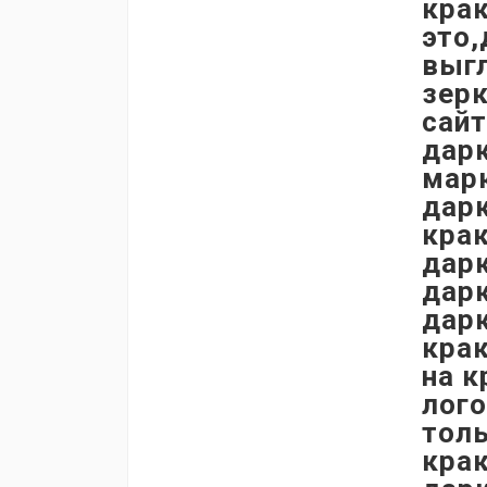
крак
это,
выгл
зерк
сайт
дарк
марк
дарк
крак
дарк
дарк
дарк
крак
на к
лого
толь
крак