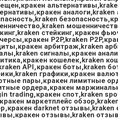
ещен,кракен альтернативы,krake
ернативы,кракен аналоги,kraken 
пасность,kraken безопасность,к
енничество,kraken мошенничеств
кинг,kraken стейкинг,кракен фью
ерсы,кракен P2P,kraken P2P,кра
диты,кракен арбитраж,kraken ар
алы,kraken сигналы,кракен анали
итика,кракен кошелек,kraken ко
kraken API,кракен боты,kraken б
ики,kraken графики,кракен валю
ютные пары,кракен лимитные орд
итные ордера,кракен маржинальн
in trading,кракен спот,kraken spo
кракен маркетплейс обзор,kraken
р,кракен darknet отзывы,kraken 
ывы,кракен отзывы,kraken отзы