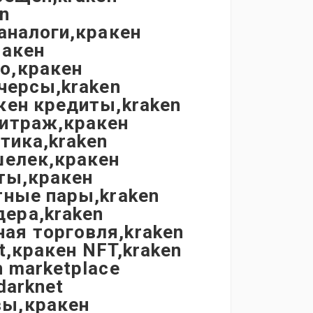
n
аналоги,кракен
ракен
о,кракен
черсы,kraken
кен кредиты,kraken
битраж,кракен
тика,kraken
шелек,кракен
оты,кракен
тные пары,kraken
ера,kraken
ая торговля,kraken
t,кракен NFT,kraken
 marketplace
darknet
вы,кракен