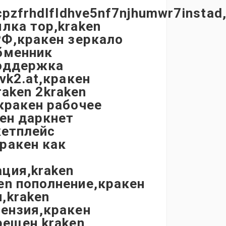
cpzfrhdlfldhve5nf7njhumwr7instad
лка тор,kraken
РФ,кракен зеркало
бменник
поддержка
vk2.at,кракен
raken 2kraken
кракен рабочее
кен даркнет
кетплейс
ракен как
ция,kraken
en пополнение,кракен
,kraken
цензия,кракен
рещен,kraken