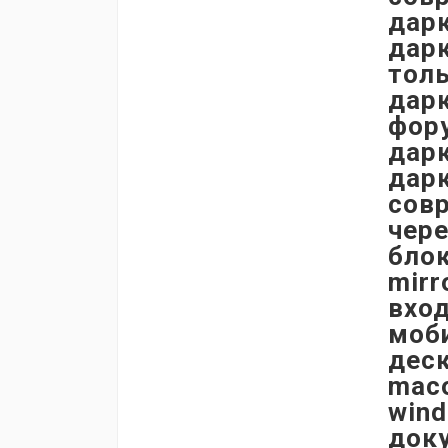
дар
дарк
толь
дарк
фору
дарк
дарк
сов
чере
блок
mirr
вход
моби
деск
maco
wind
доку