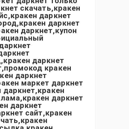
ркет даркнет только
ркнет скачать,кракен
йс,кракен даркнет
ород,кракен даркнет
ракен даркнет,купон
официальный
 даркнет
даркнет
,кракен даркнет
т,промокод кракен
кен даркнет
ракен маркет даркнет
 даркнет,кракен
клама,кракен даркнет
ен даркнет
аркнет сайт,кракен
ачать,кракен
сылка кракен