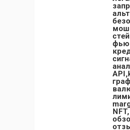
запр
альт
безо
мош
стей
фьюч
кре
сигн
анал
API,
граф
вал
лим
marg
NFT,
обзо
отз