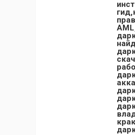
инст
гид,
прав
AML,
дарк
найд
дарк
скач
рабо
дарк
акка
дарк
дарк
дар
влад
крак
дарк