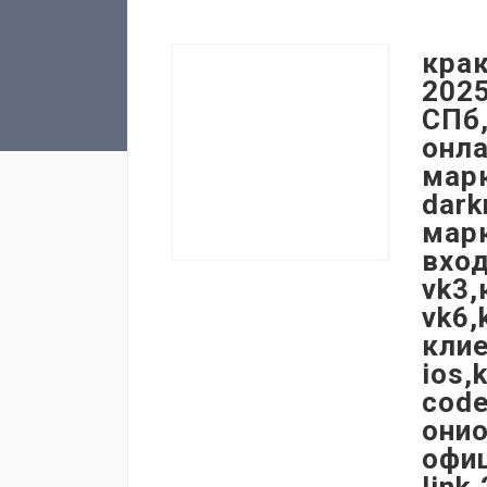
крак
2025
СПб,
онла
марк
dark
марк
вход
vk3,
vk6,
клие
ios,
code
онио
офиц