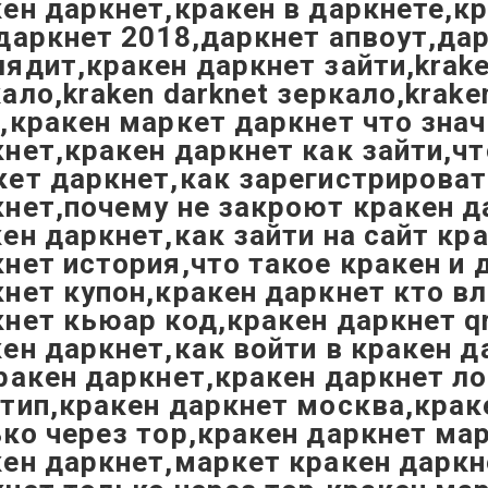
ен даркнет,кракен в даркнете,к
даркнет 2018,даркнет апвоут,да
ядит,кракен даркнет зайти,krak
ало,kraken darknet зеркало,kraken
,кракен маркет даркнет что знач
нет,кракен даркнет как зайти,чт
ет даркнет,как зарегистрироват
нет,почему не закроют кракен д
ен даркнет,как зайти на сайт кр
нет история,что такое кракен и 
нет купон,кракен даркнет кто в
нет кьюар код,кракен даркнет q
ен даркнет,как войти в кракен д
ракен даркнет,кракен даркнет л
тип,кракен даркнет москва,крак
ко через тор,кракен даркнет ма
ен даркнет,маркет кракен даркн