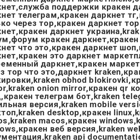
кнет,служба поддержки кракен д
нет телеграм,кракен даркнет тг
ко через тор,кракен даркнет тор
нет,кракен даркнет украина,krak
м,форум кракен даркнет,кракен 
нет что это,кракен даркнет шоп
нет,кракен это даркнет маркетп
ременный даркнет,кракен маркет
з тор что это,даркнет kraken,кр
ировки,kraken obhod blokirovki,к
or,kraken onion mirror,кракен qr к
,кракен телеграм бот,kraken tele
льная версия,kraken mobile vers
топ,kraken desktop,кракен linux,k
s,kraken macos,кракен windows,
ows,кракен веб версия,kraken web
ментация,kraken api documentati