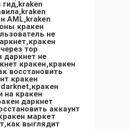
 гид,kraken
авила,kraken
ен AML,kraken
поны кракен
ользователь не
даркнет,кракен
 через тор
н даркнет не
ркнет кракен,кракен
ак восстановить
унт кракен
darknet,кракен
и на кракен
ракен даркнет
осстановить аккаунт
кракен маркет
ет,как выглядит