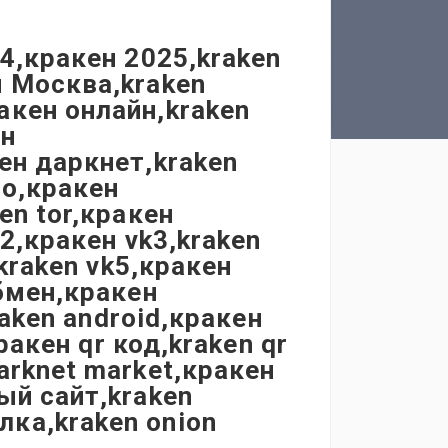
4,кракен 2025,kraken
н Москва,kraken
акен онлайн,kraken
ен
ен даркнет,kraken
ло,кракен
en tor,кракен
k2,кракен vk3,kraken
kraken vk5,кракен
обмен,кракен
raken android,кракен
ракен qr код,kraken qr
arknet market,кракен
ый сайт,kraken
ка,kraken onion