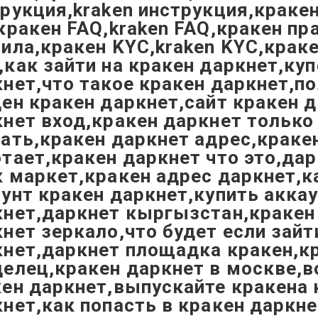
рукция,kraken инструкция,кракен
кракен FAQ,kraken FAQ,кракен пр
ила,кракен KYC,kraken KYC,крак
как зайти на кракен даркнет,ку
нет,что такое кракен даркнет,п
ен кракен даркнет,сайт кракен 
нет вход,кракен даркнет только
ать,кракен даркнет адрес,краке
тает,кракен даркнет что это,да
 маркет,кракен адрес даркнет,к
унт кракен даркнет,купить акка
нет,даркнет кыргызстан,кракен 
нет зеркало,что будет если зайт
кнет,даркнет площадка кракен,к
елец,кракен даркнет в москве,в
ен даркнет,выпускайте кракена 
нет,как попасть в кракен даркн