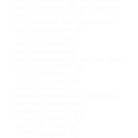
api go,kraken api go,кракен
api rust,kraken api
rust,кракен api ruby,kraken
api ruby,кракен api
swift,kraken api
swift,кракен api
kotlin,kraken api
kotlin,кракен api dart,kraken
api dart,кракен api
flutter,kraken api
flutter,кракен api
react,kraken api
react,кракен api vue,kraken
api vue,кракен api
angular,kraken api
angular,кракен api
svelte,kraken api
svelte,кракен api