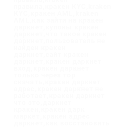
правила,кракен KYC,kraken
KYC,кракен AML,kraken
AML,как зайти на кракен
даркнет,купоны кракен
даркнет,что такое кракен
даркнет,пользователь не
найден кракен
даркнет,сайт кракен
даркнет,кракен даркнет
вход,кракен даркнет
только через тор
скачать,кракен даркнет
адрес,кракен даркнет не
работает,кракен даркнет
что это,даркнет
кракен,кракен дарк
маркет,кракен адрес
даркнет,как восстановить