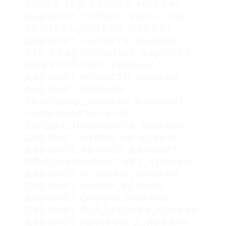
через тор,кракен маркет
даркнет только через тор
скачать,кракен маркет
даркнет скачать,кракен
это современный даркнет
маркетплейс,кракен
даркнет новости,кракен
даркнет нижний
новгород,кракен даркнет
пользователь не
найден,нейросеть кракен
даркнет,купон на кракен
даркнет,кракен даркнет
официальный сайт,кракен
даркнет отзывы,кракен
даркнет онион,кракен
даркнет форум,кракен
даркнет поддержка,кракен
даркнет промокод,кракен