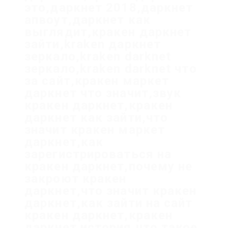
это,даркнет 2018,даркнет
апвоут,даркнет как
выглядит,кракен даркнет
зайти,kraken даркнет
зеркало,kraken darknet
зеркало,kraken darknet что
за сайт,кракен маркет
даркнет что значит,звук
кракен даркнет,кракен
даркнет как зайти,что
значит кракен маркет
даркнет,как
зарегистрироваться на
кракен даркнет,почему не
закроют кракен
даркнет,что значит кракен
даркнет,как зайти на сайт
кракен даркнет,кракен
даркнет история,что такое