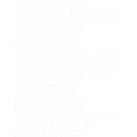
fastapi,кракен api
gin,kraken api gin,кракен api
echo,kraken api echo,кракен
api fiber,kraken api
fiber,кракен api
rocket,kraken api
rocket,кракен api
actix,kraken api actix,кракен
api warp,kraken api
warp,кракен api tide,kraken
api tide,кракен api
axum,kraken api
axum,кракен api
phoenix,kraken api
phoenix,кракен api
rails,kraken api rails,кракен
api sinatra,kraken api
sinatra,кракен api
hanami,kraken api