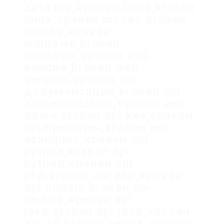
desktop,кракен linux,kraken
linux,кракен macos,kraken
macos,кракен
windows,kraken
windows,кракен веб
версия,kraken web
version,кракен api
документация,kraken api
documentation,кракен api
ключ,kraken api key,кракен
api примеры,kraken api
examples,кракен api
python,kraken api
python,кракен api
php,kraken api php,кракен
api nodejs,kraken api
nodejs,кракен api
java,kraken api java,кракен
api c#,kraken api c#,кракен