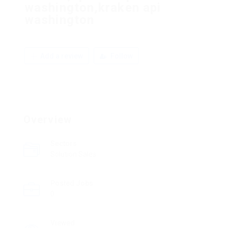
washington,kraken api
washington
Add a review
Follow
Overview
Sectors
Solution Sales
Posted Jobs
0
Viewed