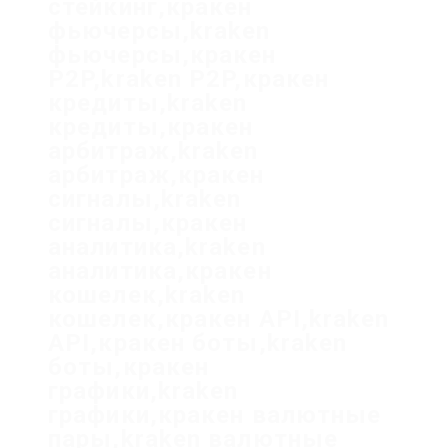
стейкинг,кракен
фьючерсы,kraken
фьючерсы,кракен
P2P,kraken P2P,кракен
кредиты,kraken
кредиты,кракен
арбитраж,kraken
арбитраж,кракен
сигналы,kraken
сигналы,кракен
аналитика,kraken
аналитика,кракен
кошелек,kraken
кошелек,кракен API,kraken
API,кракен боты,kraken
боты,кракен
графики,kraken
графики,кракен валютные
пары,kraken валютные