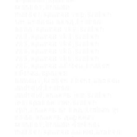
маркет,kraken
market,кракен тор,kraken
tor,кракен вход,kraken
вход,кракен vk2,kraken
vk2,кракен vk3,kraken
vk3,кракен vk4,kraken
vk4,кракен vk5,kraken
vk5,кракен vk6,kraken
vk6,кракен обмен,kraken
обмен,кракен
клиент,kraken client,кракен
android,kraken
android,кракен ios,kraken
ios,кракен vpn,kraken
vpn,кракен qr код,kraken qr
code,кракен даркнет
маркет,kraken darknet
market,кракен онион,kraken