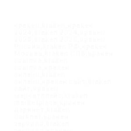
кракен,kraken,кракен
2024,kraken 2024,кракен
2025,kraken 2025,кракен
Россия,kraken РФ,кракен
Москва,kraken СПб,кракен
ссылка,kraken
ссылка,кракен
онлайн,kraken
онлайн,кракен сайт,kraken
сайт,кракен
маркетплейс,kraken
marketplace,кракен
даркнет,kraken
darknet,кракен
зеркало,kraken
зеркало,кракен