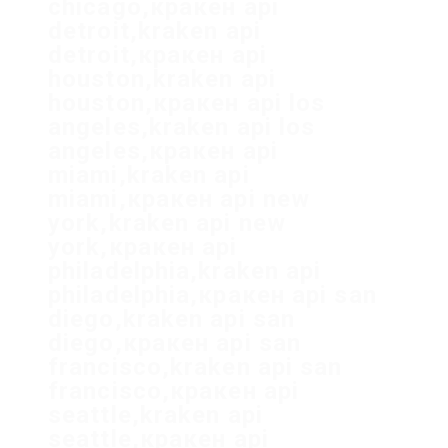
chicago,кракен api
detroit,kraken api
detroit,кракен api
houston,kraken api
houston,кракен api los
angeles,kraken api los
angeles,кракен api
miami,kraken api
miami,кракен api new
york,kraken api new
york,кракен api
philadelphia,kraken api
philadelphia,кракен api san
diego,kraken api san
diego,кракен api san
francisco,kraken api san
francisco,кракен api
seattle,kraken api
seattle,кракен api