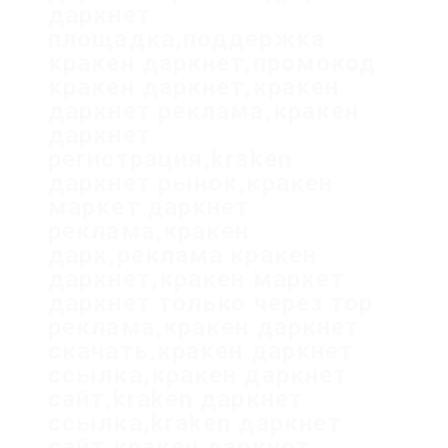
даркнет
площадка,поддержка
кракен даркнет,промокод
кракен даркнет,кракен
даркнет реклама,кракен
даркнет
регистрация,kraken
даркнет рынок,кракен
маркет даркнет
реклама,кракен
дарк,реклама кракен
даркнет,кракен маркет
даркнет только через тор
реклама,кракен даркнет
скачать,кракен даркнет
ссылка,кракен даркнет
сайт,kraken даркнет
ссылка,kraken даркнет
сайт,кракен даркнет