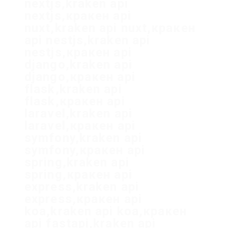
nextjs,kraken api
nextjs,кракен api
nuxt,kraken api nuxt,кракен
api nestjs,kraken api
nestjs,кракен api
django,kraken api
django,кракен api
flask,kraken api
flask,кракен api
laravel,kraken api
laravel,кракен api
symfony,kraken api
symfony,кракен api
spring,kraken api
spring,кракен api
express,kraken api
express,кракен api
koa,kraken api koa,кракен
api fastapi,kraken api