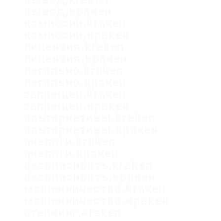
вывод,кракен
комиссии,kraken
комиссии,кракен
лицензия,kraken
лицензия,кракен
легально,kraken
легально,кракен
запрещен,kraken
запрещен,кракен
альтернативы,kraken
альтернативы,кракен
аналоги,kraken
аналоги,кракен
безопасность,kraken
безопасность,кракен
мошенничество,kraken
мошенничество,кракен
стейкинг,kraken