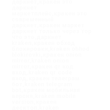
даркнет,кракен это
даркнет
маркетплейс,кракен это
современный
даркнет,кракен маркет
даркнет только через тор
что это,даркнет
kraken,кракен обход
блокировки,kraken obhod
blokirovki,кракен onion
mirror,kraken onion
mirror,кракен qr код
вход,kraken qr code
вход,кракен телеграм
бот,kraken telegram
bot,кракен мобильная
версия,kraken mobile
version,кракен
десктоп,kraken