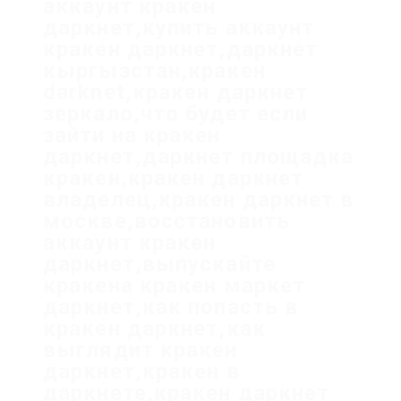
аккаунт кракен
даркнет,купить аккаунт
кракен даркнет,даркнет
кыргызстан,кракен
darknet,кракен даркнет
зеркало,что будет если
зайти на кракен
даркнет,даркнет площадка
кракен,кракен даркнет
владелец,кракен даркнет в
москве,восстановить
аккаунт кракен
даркнет,выпускайте
кракена кракен маркет
даркнет,как попасть в
кракен даркнет,как
выглядит кракен
даркнет,кракен в
даркнете,кракен даркнет