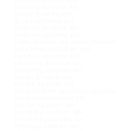
hanami,кракен api
grape,kraken api
grape,кракен api
padrino,kraken api
padrino,кракен api
cuba,kraken api cuba,кракен
api ramaze,kraken api
ramaze,кракен api
camping,kraken api
camping,кракен api
rango,kraken api
rango,кракен api
nitro,kraken api nitro,кракен
api bacon,kraken api
bacon,кракен api
brooklyn,kraken api
brooklyn,кракен api
chicago,kraken api