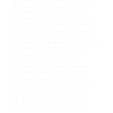
кракен и даркнет,кракен
даркнет купон,кракен
даркнет кто
владелец,кракен даркнет
кьюар код,кракен даркнет
qr код,кто создал кракен
даркнет,как войти в кракен
даркнет,как попасть на
кракен даркнет,кракен
даркнет лого,кракен
даркнет логотип,кракен
даркнет москва,кракен
даркнет маркет только
через тор,кракен даркнет
маркет скачать,магазин
кракен даркнет,маркет
кракен даркнет,кракен
маркет даркнет только