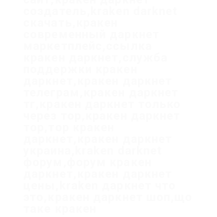
создатель,kraken darknet
скачать,кракен
современный даркнет
маркетплейс,ссылка
кракен даркнет,служба
поддержки кракен
даркнет,кракен даркнет
телеграм,кракен даркнет
тг,кракен даркнет только
через тор,кракен даркнет
тор,тор кракен
даркнет,кракен даркнет
украина,kraken darknet
форум,форум кракен
даркнет,кракен даркнет
цены,kraken даркнет что
это,кракен даркнет шоп,що
таке кракен